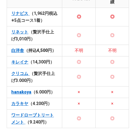
績
リナビス
（1,962円税込
◎
◎
※5点コース1着）
リネット
（贅沢手仕上
◎
◎
げ3,010円）
白洋舎
（持込4,500円）
不明
不明
キレイナ
（14,300円）
◎
◎
クリコム
（贅沢手仕上
◎
◎
げ3.000円）
hanakoya
（6.000円）
×
×
カラキヤ
（4.200円）
×
×
ワードローブトリート
◎
◎
メント
（9.240円）