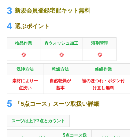
新規会員登録宅配キット無料
選ぶポイント
検品作業
Wウォッシュ加工
溶剤管理
◎
◎
◎
洗浄方法
乾燥方法
修繕作業
素材により一
自然乾燥が
裾のほつれ・ボタン付
点洗い
基本
け直し無料
「5点コース」スーツ取扱い詳細
スーツは上下2点とカウント
5点コース送