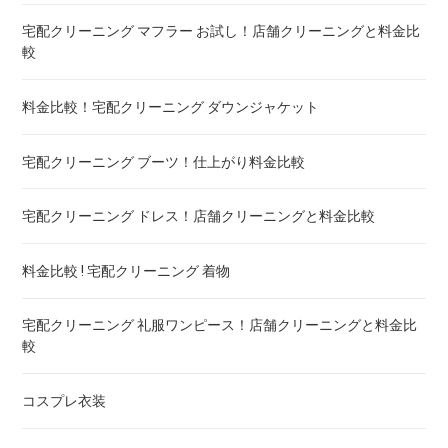
宅配クリーニング マフラー お試し！店舗クリーニングと料金比
布団のレンタル 安いのは ! 東京・大阪・福岡
較
エアウィーヴ マットレスのクリーニング ! どこがいい
料金比較！宅配クリーニング ダウンジャケット
布団の洗濯ネット コインランドリー ! ドラム式におすすめは
宅配クリーニング ブーツ！仕上がり料金比較
布団クリーニング 防ダニ加工 ! 効果と危険性
宅配クリーニング ドレス！店舗クリーニングと料金比較
ゴアテックス 羽毛布団 クリーニング ! 料金ランキング
料金比較 ! 宅配クリーニング 着物
こたつ布団のクリーニング代 ! 料金比較
宅配クリーニング 礼服ワンピース！店舗クリーニングと料金比
較
布団クリーニング 宅配 圧縮 料金・値段比較 ! 市販の圧縮袋と
の違いも
コスプレ衣装
トゥルースリーパー マットレスのクリーニング ! どこがいい