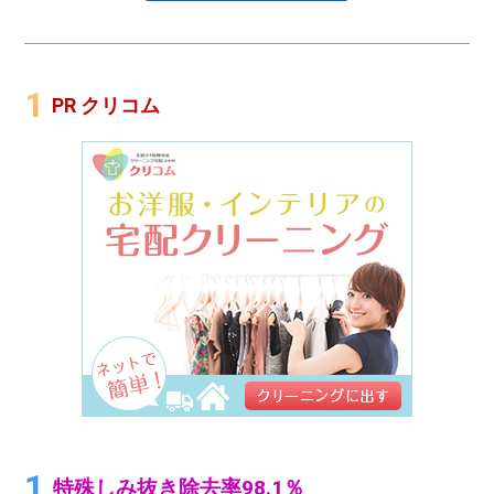
PR クリコム
特殊しみ抜き除去率98.1％