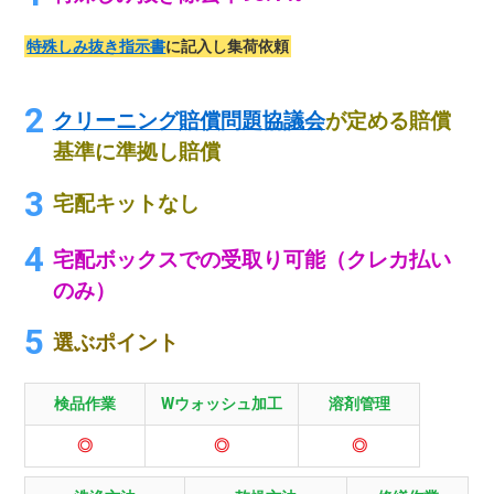
特殊しみ抜き指示書
に記入し集荷依頼
クリーニング賠償問題協議会
が定める賠償
基準に準拠し賠償
宅配キットなし
宅配ボックスでの受取り可能（クレカ払い
のみ）
選ぶポイント
検品作業
Wウォッシュ加工
溶剤管理
◎
◎
◎