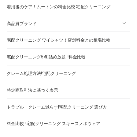
着用後のケア！ムートンの料金比較 宅配クリーニング
高品質ブランド
宅配クリーニング ワイシャツ！店舗料金との相場比較
ブランドスーツ！宅配クリーニング 高品質 料金 比較
宅配クリーニング5点 詰め放題 ! 料金比較
ブランドコート！宅配クリーニング 高品質 料金 比較
クレーム処理方法!宅配クリーニング
ブランドワンピース！宅配クリーニング 高品質 料金 比較
特定商取引法に基づく表示
スカート・パンツ
トラブル・クレーム減らす!宅配クリーニング 選び方
セーター・カーディガン
料金比較 ! 宅配クリーニング スキースノボウェア
スラックス