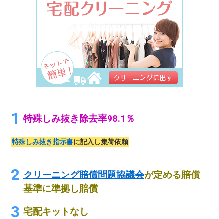
特殊しみ抜き除去率98.1％
特殊しみ抜き指示書
に記入し集荷依頼
クリーニング賠償問題協議会
が定める賠償
基準に準拠し賠償
宅配キットなし