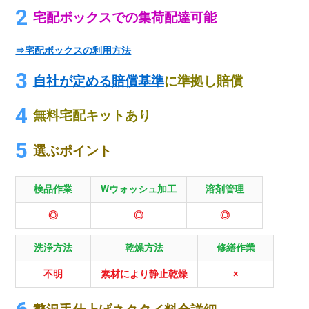
宅配ボックスでの集荷配達可能
⇒宅配ボックスの利用方法
自社が定める賠償基準
に準拠し賠償
無料宅配キットあり
選ぶポイント
検品作業
Wウォッシュ加工
溶剤管理
◎
◎
◎
洗浄方法
乾燥方法
修繕作業
不明
素材により静止乾燥
×