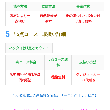
洗浄方法
乾燥方法
修繕作業
素材により一
自然乾燥が
裾のほつれ・ボタン付
点洗い
基本
け直し無料
「5点コース」取扱い詳細
ネクタイは1点とカウント
5点コース送
5点コース料金
支払い方法
料
9,810円⇒1着1,962
クレジットカー
往復無料
円(税込)
ド/代引き
１万名様限定の高品質な宅配クリーニング【リナビス】