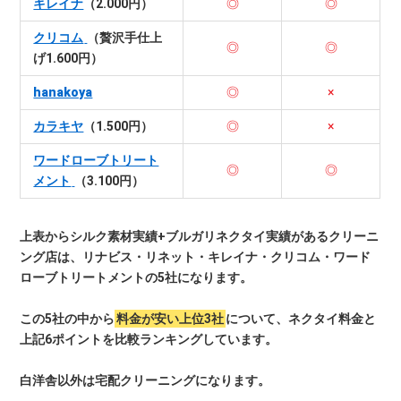
キレイナ
（2.000円）
◎
◎
クリコム
（贅沢手仕上
◎
◎
げ1.600円）
hanakoya
◎
×
カラキヤ
（1.500円）
◎
×
ワードローブトリート
◎
◎
メント
（3.100円）
上表からシルク素材実績+ブルガリネクタイ実績があるクリーニ
ング店は、リナビス・リネット・キレイナ・クリコム・ワード
ローブトリートメントの5社になります。
この5社の中から
料金が安い上位3社
について、ネクタイ料金と
上記6ポイントを比較ランキングしています。
白洋舎以外は宅配クリーニングになります。