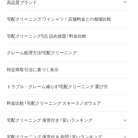
高品質ブランド
宅配クリーニング ワイシャツ！店舗料金との相場比較
ブランドスーツ！宅配クリーニング 高品質 料金 比較
宅配クリーニング5点 詰め放題 ! 料金比較
ブランドコート！宅配クリーニング 高品質 料金 比較
クレーム処理方法!宅配クリーニング
ブランドワンピース！宅配クリーニング 高品質 料金 比較
特定商取引法に基づく表示
スカート・パンツ
トラブル・クレーム減らす!宅配クリーニング 選び方
セーター・カーディガン
料金比較 ! 宅配クリーニング スキースノボウェア
スラックス
宅配クリーニング 保管付き ! 安いランキング
ブランドジャケット！宅配クリーニング 高品質 料金 比較
宅配クリーニング 保管付き 布団 ! 安いランキング
ブランドブラウス！宅配クリーニング 高品質 料金 比較
宅配クリーニング 保管付き ブーツ ! 安いランキング