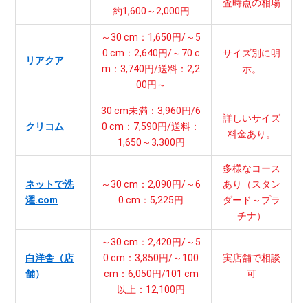
査時点の相場
約1,600～2,000円
～30 cm：1,650円/～5
0 cm：2,640円/～70 c
サイズ別に明
リアクア
m：3,740円/送料：2,2
示。
00円～
30 cm未満：3,960円/6
詳しいサイズ
クリコム
0 cm：7,590円/送料：
料金あり。
1,650～3,300円
多様なコース
ネットで洗
～30 cm：2,090円/～6
あり（スタン
濯.com
0 cm：5,225円
ダード～プラ
チナ）
～30 cm：2,420円/～5
白洋舎（店
0 cm：3,850円/～100
実店舗で相談
舗）
cm：6,050円/101 cm
可
以上：12,100円