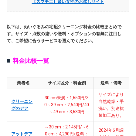
【スマモ二】賢い女性のお試しサイト
以下は、ぬいぐるみの宅配クリーニング料金の比較まとめで
す。サイズ・点数の違いや送料・オプションの有無に注目し
て、ご希望に合うサービスを選んでください。
料金比較一覧
業者名
サイズ区分・料金例
送料・備考
サイズにより
30 cm未満：1,650円/3
クリーニン
自然乾燥・手
0～39 cm：2,640円/40
グのデア
洗い。別途抗
～49 cm：3,630円
菌加工あり。
～30 cm：2,145円/～6
2024年6月調
アットデア
0 cm：4,290円/送料：