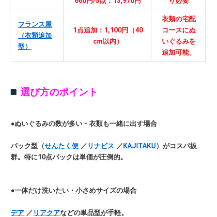
660円/5点：13,970円
り必要
衣類の宅配
フランス屋
1点追加：1,100円（40
コースにぬ
（衣類追加
cm以内）
いぐるみを
型）
追加可能。
選び方のポイント
●ぬいぐるみの数が多い・衣類も一緒に出す場合
パック型（
せんたく便
／
リナビス
／
KAJITAKU
）がコスパ抜
群。特に10点パックは単価が圧倒的。
●一体だけ洗いたい・小さめサイズの場合
デア
／
リアクア
などの単品型が手軽。