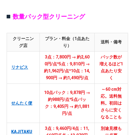
数量パック型クリーニング
クリーニン
プラン・料金（1点あた
送料・備考
グ店
り）
3点：7,800円 → 約2,60
パック数が
0円/点*5点：9,810円 →
増えるほど1
リナビス
約1,962円/点*10点：14,
点あたり安
900円 → 約1,490円/点
く
～60 cm対
10点パック：9,878円 →
応。送料無
約988円/点*5点パッ
せんたく便
料。初回は
ク：9,405円 → 約1,881
さらに安く
円/点
なることも
3点：9,460円/4点：11,
別途見積も
KAJITAKU