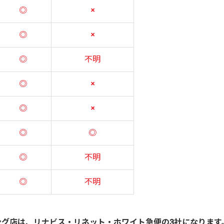
◎
×
◎
×
◎
不明
◎
×
◎
×
◎
◎
◎
不明
◎
不明
ニング店は、リナビス・リネット・ホワイト急便の3社になります