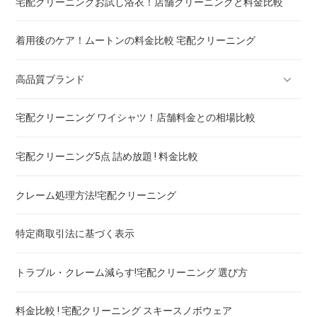
宅配クリーニングお試し浴衣！店舗クリーニングと料金比較
着用後のケア！ムートンの料金比較 宅配クリーニング
高品質ブランド
宅配クリーニング ワイシャツ！店舗料金との相場比較
ブランドスーツ！宅配クリーニング 高品質 料金 比較
宅配クリーニング5点 詰め放題 ! 料金比較
ブランドコート！宅配クリーニング 高品質 料金 比較
クレーム処理方法!宅配クリーニング
ブランドワンピース！宅配クリーニング 高品質 料金 比較
特定商取引法に基づく表示
スカート・パンツ
トラブル・クレーム減らす!宅配クリーニング 選び方
セーター・カーディガン
料金比較 ! 宅配クリーニング スキースノボウェア
スラックス