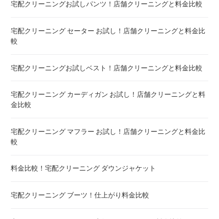
宅配クリーニングお試しパンツ！店舗クリーニングと料金比較
布団クリーニング 敷布団 ! 料金 比較
宅配クリーニング セーター お試し！店舗クリーニングと料金比
布団クリーニング ベビーふとん ! 料金 比較
較
布団クリーニング セミダブル ! 料金 比較
宅配クリーニングお試しベスト！店舗クリーニングと料金比較
布団クリーニング ダブル ! 料金 比較
宅配クリーニング カーディガン お試し！店舗クリーニングと料
金比較
布団クリーニング+レンタル布団 ! 値段 比較
宅配クリーニング マフラー お試し！店舗クリーニングと料金比
布団のレンタル 安いのは ! 東京・大阪・福岡
較
エアウィーヴ マットレスのクリーニング ! どこがいい
料金比較！宅配クリーニング ダウンジャケット
布団の洗濯ネット コインランドリー ! ドラム式におすすめは
宅配クリーニング ブーツ！仕上がり料金比較
布団クリーニング 防ダニ加工 ! 効果と危険性