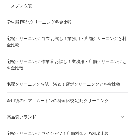
の違いも
コスプレ衣装
トゥルースリーパー マットレスのクリーニング ! どこがいい
学生服 !宅配クリーニング料金比較
ウェイトブランケットの洗い方 ! 洗えないタイプの対処法も
宅配クリーニング 白衣 お試し！業務用・店舗クリーニングと料
金比較
宅配クリーニング 羽毛布団 ! 保管の料金も比較
宅配クリーニング 作業着 お試し！業務用・店舗クリーニングと
料金比較
重い布団の洗い方 ! 洗えないタイプの対処法も
宅配クリーニングお試し浴衣！店舗クリーニングと料金比較
着用後のケア！ムートンの料金比較 宅配クリーニング
高品質ブランド
宅配クリーニング ワイシャツ！店舗料金との相場比較
ブランドスーツ！宅配クリーニング 高品質 料金 比較