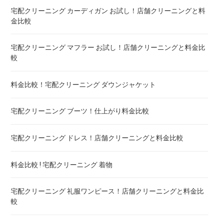
布団クリーニング ダブル ! 料金 比較
宅配クリーニング カーディガン お試し！店舗クリーニングと料
金比較
布団クリーニング+レンタル布団 ! 値段 比較
宅配クリーニング マフラー お試し！店舗クリーニングと料金比
布団のレンタル 安いのは ! 東京・大阪・福岡
較
エアウィーヴ マットレスのクリーニング ! どこがいい
料金比較！宅配クリーニング ダウンジャケット
布団の洗濯ネット コインランドリー ! ドラム式におすすめは
宅配クリーニング ブーツ！仕上がり料金比較
布団クリーニング 防ダニ加工 ! 効果と危険性
宅配クリーニング ドレス！店舗クリーニングと料金比較
ゴアテックス 羽毛布団 クリーニング ! 料金ランキング
料金比較 ! 宅配クリーニング 着物
こたつ布団のクリーニング代 ! 料金比較
宅配クリーニング 礼服ワンピース！店舗クリーニングと料金比
較
布団クリーニング 宅配 圧縮 料金・値段比較 ! 市販の圧縮袋と