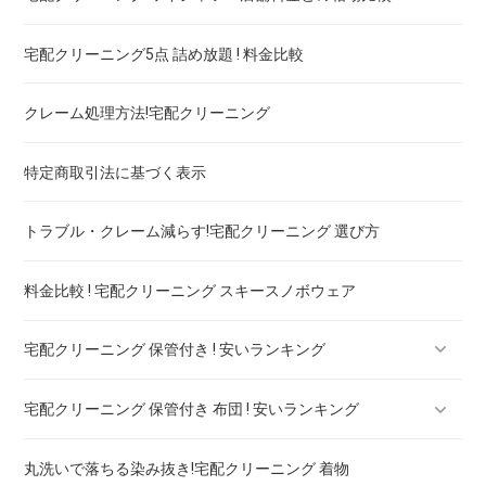
宅配クリーニング5点 詰め放題 ! 料金比較
ブランドコート！宅配クリーニング 高品質 料金 比較
クレーム処理方法!宅配クリーニング
ブランドワンピース！宅配クリーニング 高品質 料金 比較
特定商取引法に基づく表示
スカート・パンツ
トラブル・クレーム減らす!宅配クリーニング 選び方
セーター・カーディガン
料金比較 ! 宅配クリーニング スキースノボウェア
スラックス
宅配クリーニング 保管付き ! 安いランキング
ブランドジャケット！宅配クリーニング 高品質 料金 比較
宅配クリーニング 保管付き 布団 ! 安いランキング
ブランドブラウス！宅配クリーニング 高品質 料金 比較
宅配クリーニング 保管付き ブーツ ! 安いランキング
丸洗いで落ちる染み抜き!宅配クリーニング 着物
ブランドネクタイ！宅配クリーニング 高品質 料金 比較
宅配クリーニング 保管付き コート ! 安いランキング
宅配クリーニング 保管付き 羽毛布団 ! 安いランキング