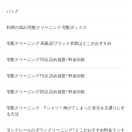
バッグ
ドレス！宅配クリーニング 高品質 料金 比較
宅配クリーニング 保管付き ダウン ! 安いランキング
宅配クリーニング 保管付き 毛布 ! 安いランキング
利用の流れ!宅配クリーニング 宅配ボックス
ウェディングドレス
宅配クリーニング 保管付き スノボーウェア ! 安いランキング
宅配クリーニング 高級品!ブランド衣類はどこがおすすめ
ブランドワイシャツ！宅配クリーニング 高品質 料金 比較
宅配クリーニング10点 詰め放題 ! 料金比較
ブランドダウン！宅配クリーニング 高品質 料金 比較
宅配クリーニング15点 詰め放題 ! 料金比較
宅配クリーニング20点 詰め放題 ! 料金比較
宅配クリーニング Tシャツ！伸びてしまった首元を元通りにす
る方法
モンクレールのダウンクリーニング ! どこがおすすめ料金ランキ