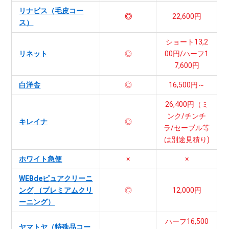
リナビス（毛皮コー
◎
22,600円
ス）
ショート13,2
リネット
◎
00円/ハーフ1
7,600円
白洋舎
◎
16,500円～
26,400円（ミ
ンク/チンチ
キレイナ
◎
ラ/セーブル等
は別途見積り)
ホワイト急便
×
×
WEBdeピュアクリーニ
ング
（プレミアムクリ
◎
12,000円
ーニング）
ハーフ16,500
ヤマトヤ（特殊品コー