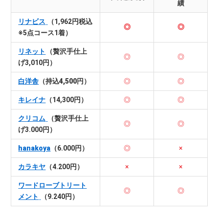
績
リナビス
（1,962円税込
◎
◎
※5点コース1着）
リネット
（贅沢手仕上
◎
◎
げ3,010円）
白洋舎
（持込4,500円）
◎
◎
キレイナ
（14,300円）
◎
◎
クリコム
（贅沢手仕上
◎
◎
げ3.000円）
hanakoya
（6.000円）
◎
×
カラキヤ
（4.200円）
×
×
ワードローブトリート
◎
◎
メント
（9.240円）