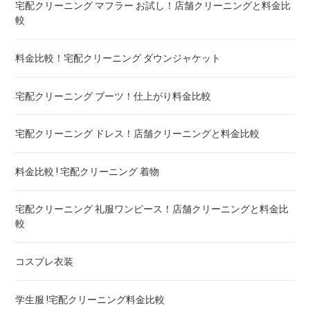
宅配クリーニング マフラー お試し！店舗クリーニングと料金比
布団のレンタル 安いのは ! 東京・大阪・福岡
較
エアウィーヴ マットレスのクリーニング ! どこがいい
料金比較！宅配クリーニング ダウンジャケット
布団の洗濯ネット コインランドリー ! ドラム式におすすめは
宅配クリーニング ブーツ！仕上がり料金比較
布団クリーニング 防ダニ加工 ! 効果と危険性
宅配クリーニング ドレス！店舗クリーニングと料金比較
ゴアテックス 羽毛布団 クリーニング ! 料金ランキング
料金比較 ! 宅配クリーニング 着物
こたつ布団のクリーニング代 ! 料金比較
宅配クリーニング 礼服ワンピース！店舗クリーニングと料金比
較
布団クリーニング 宅配 圧縮 料金・値段比較 ! 市販の圧縮袋と
の違いも
コスプレ衣装
トゥルースリーパー マットレスのクリーニング ! どこがいい
学生服 !宅配クリーニング料金比較