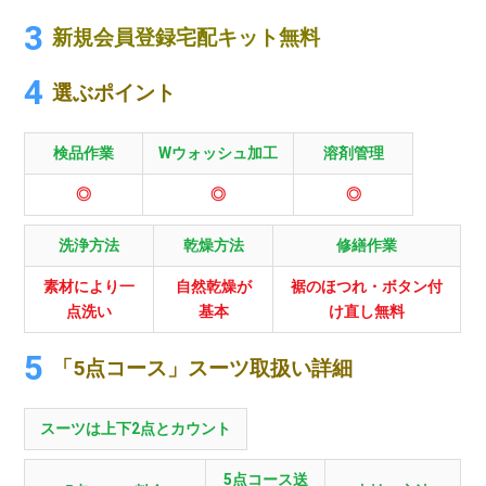
新規会員登録宅配キット無料
選ぶポイント
検品作業
Wウォッシュ加工
溶剤管理
◎
◎
◎
洗浄方法
乾燥方法
修繕作業
素材により一
自然乾燥が
裾のほつれ・ボタン付
点洗い
基本
け直し無料
「5点コース」スーツ取扱い詳細
スーツは上下2点とカウント
5点コース送