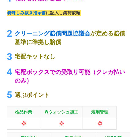
特殊しみ抜き指示書
に記入し集荷依頼
クリーニング賠償問題協議会
が定める賠償
基準に準拠し賠償
宅配キットなし
宅配ボックスでの受取り可能（クレカ払い
のみ）
選ぶポイント
検品作業
Wウォッシュ加工
溶剤管理
◎
◎
◎