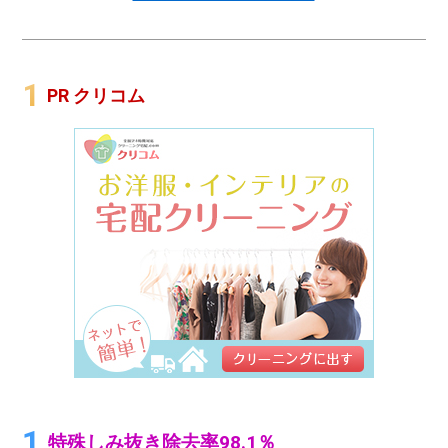
PR クリコム
特殊しみ抜き除去率98.1％