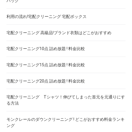
バッグ
ドレス！宅配クリーニング 高品質 料金 比較
宅配クリーニング 保管付き ダウン ! 安いランキング
宅配クリーニング 保管付き 毛布 ! 安いランキング
利用の流れ!宅配クリーニング 宅配ボックス
ウェディングドレス
宅配クリーニング 保管付き スノボーウェア ! 安いランキング
宅配クリーニング 高級品!ブランド衣類はどこがおすすめ
ブランドワイシャツ！宅配クリーニング 高品質 料金 比較
宅配クリーニング10点 詰め放題 ! 料金比較
ブランドダウン！宅配クリーニング 高品質 料金 比較
宅配クリーニング15点 詰め放題 ! 料金比較
宅配クリーニング20点 詰め放題 ! 料金比較
宅配クリーニング Tシャツ！伸びてしまった首元を元通りにす
る方法
モンクレールのダウンクリーニング ! どこがおすすめ料金ランキ
ング