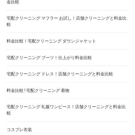
金比較
布団クリーニング+レンタル布団 ! 値段 比較
宅配クリーニング マフラー お試し！店舗クリーニングと料金比
布団のレンタル 安いのは ! 東京・大阪・福岡
較
エアウィーヴ マットレスのクリーニング ! どこがいい
料金比較！宅配クリーニング ダウンジャケット
布団の洗濯ネット コインランドリー ! ドラム式におすすめは
宅配クリーニング ブーツ！仕上がり料金比較
布団クリーニング 防ダニ加工 ! 効果と危険性
宅配クリーニング ドレス！店舗クリーニングと料金比較
ゴアテックス 羽毛布団 クリーニング ! 料金ランキング
料金比較 ! 宅配クリーニング 着物
こたつ布団のクリーニング代 ! 料金比較
宅配クリーニング 礼服ワンピース！店舗クリーニングと料金比
較
布団クリーニング 宅配 圧縮 料金・値段比較 ! 市販の圧縮袋と
の違いも
コスプレ衣装