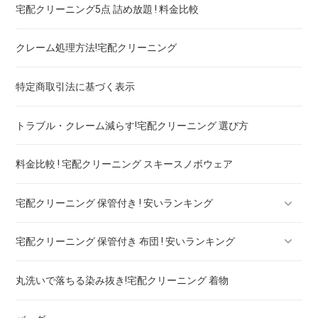
宅配クリーニング5点 詰め放題 ! 料金比較
ブランドコート！宅配クリーニング 高品質 料金 比較
クレーム処理方法!宅配クリーニング
ブランドワンピース！宅配クリーニング 高品質 料金 比較
特定商取引法に基づく表示
スカート・パンツ
トラブル・クレーム減らす!宅配クリーニング 選び方
セーター・カーディガン
料金比較 ! 宅配クリーニング スキースノボウェア
スラックス
宅配クリーニング 保管付き ! 安いランキング
ブランドジャケット！宅配クリーニング 高品質 料金 比較
宅配クリーニング 保管付き 布団 ! 安いランキング
ブランドブラウス！宅配クリーニング 高品質 料金 比較
宅配クリーニング 保管付き ブーツ ! 安いランキング
丸洗いで落ちる染み抜き!宅配クリーニング 着物
ブランドネクタイ！宅配クリーニング 高品質 料金 比較
宅配クリーニング 保管付き コート ! 安いランキング
宅配クリーニング 保管付き 羽毛布団 ! 安いランキング