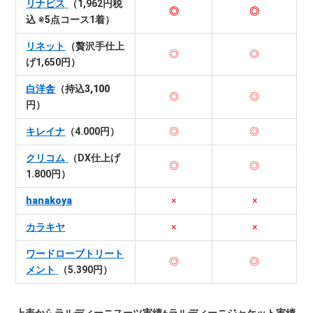
リナビス
（1,962円税
◎
◎
込 ※5点コース1着）
リネット
（贅沢手仕上
◎
◎
げ1,650円）
白洋舎
（持込3,100
◎
◎
円）
キレイナ
（4.000円）
◎
◎
クリコム
（DX仕上げ
◎
◎
1.800円）
hanakoya
×
×
カラキヤ
×
×
ワードローブトリート
◎
◎
メント
（5.390円）
上表からラルディーニスーツ実績+ラルディーニジャケット実績