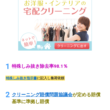
特殊しみ抜き除去率98.1％
特殊しみ抜き指示書
に記入し集荷依頼
クリーニング賠償問題協議会
が定める賠償
基準に準拠し賠償