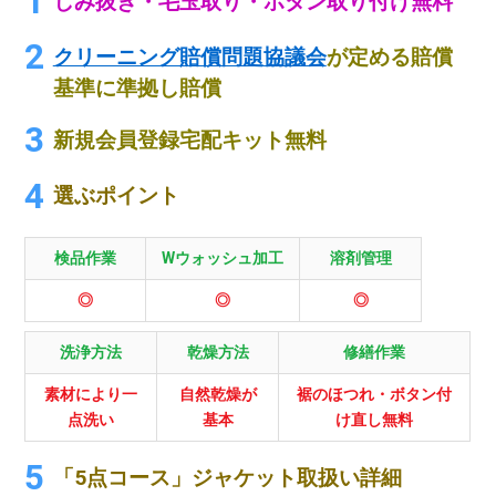
しみ抜き・毛玉取り・ボタン取り付け無料
クリーニング賠償問題協議会
が定める賠償
基準に準拠し賠償
新規会員登録宅配キット無料
選ぶポイント
検品作業
Wウォッシュ加工
溶剤管理
◎
◎
◎
洗浄方法
乾燥方法
修繕作業
素材により一
自然乾燥が
裾のほつれ・ボタン付
点洗い
基本
け直し無料
「5点コース」ジャケット取扱い詳細