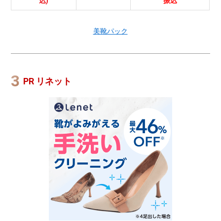
込)
振込
美靴パック
PR リネット