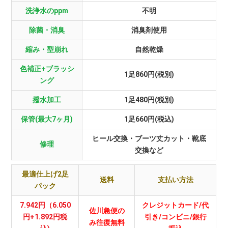
洗浄水のppm
不明
除菌・消臭
消臭剤使用
縮み・型崩れ
自然乾燥
色補正+ブラッシ
1足860円(税別)
ング
撥水加工
1足480円(税別)
保管(最大7ヶ月)
1足660円(税込)
ヒール交換・ブーツ丈カット・靴底
修理
交換など
最適仕上げ2足
送料
支払い方法
パック
7.942円（6.050
クレジットカード/代
佐川急便の
円+1.892円税
引き/コンビニ/銀行
み往復無料