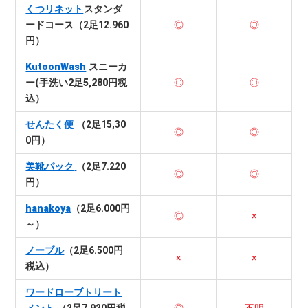
くつリネット
スタンダ
ードコース（2足12.960
◎
◎
円）
KutoonWash
スニーカ
ー(手洗い2足5,280円税
◎
◎
込）
せんたく便
（2足15,30
◎
◎
0円）
美靴パック
（2足7.220
◎
◎
円）
hanakoya
（2足6.000円
◎
×
～）
ノーブル
（2足6.500円
×
×
税込）
ワードローブトリート
メント
（2足7.920円税
◎
不明