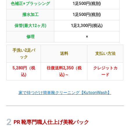
色補正+ブラッシング
1足500円(税別)
撥水加工
1足500円(税別)
保管(最大12ヶ月)
1足3,300円(税込)
修理
×
手洗い2足パ
送料
支払い方法
ック
5,280円（税
往復送料2,350（税
クレジットカ
込)
込)～
ード
家で待つだけ簡単靴クリーニング【KutoonWash】
PR 靴専門職人仕上げ美靴パック