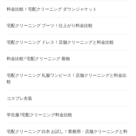
エアウィーヴ マットレスのクリーニング ! どこがいい
料金比較！宅配クリーニング ダウンジャケット
布団の洗濯ネット コインランドリー ! ドラム式におすすめは
宅配クリーニング ブーツ！仕上がり料金比較
布団クリーニング 防ダニ加工 ! 効果と危険性
宅配クリーニング ドレス！店舗クリーニングと料金比較
ゴアテックス 羽毛布団 クリーニング ! 料金ランキング
料金比較 ! 宅配クリーニング 着物
こたつ布団のクリーニング代 ! 料金比較
宅配クリーニング 礼服ワンピース！店舗クリーニングと料金比
較
布団クリーニング 宅配 圧縮 料金・値段比較 ! 市販の圧縮袋と
の違いも
コスプレ衣装
トゥルースリーパー マットレスのクリーニング ! どこがいい
学生服 !宅配クリーニング料金比較
ウェイトブランケットの洗い方 ! 洗えないタイプの対処法も
宅配クリーニング 白衣 お試し！業務用・店舗クリーニングと料