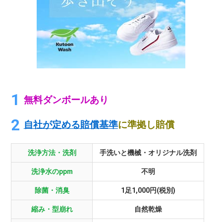
無料ダンボールあり
自社が定める賠償基準
に準拠し賠償
洗浄方法・洗剤
手洗いと機械・オリジナル洗剤
洗浄水のppm
不明
除菌・消臭
1足1,000円(税別)
縮み・型崩れ
自然乾燥