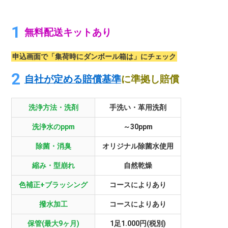
無料配送キットあり
申込画面で「集荷時にダンボール箱は」にチェック
自社が定める賠償基準
に準拠し賠償
洗浄方法・洗剤
手洗い・革用洗剤
洗浄水のppm
～30ppm
除菌・消臭
オリジナル除菌水使用
縮み・型崩れ
自然乾燥
色補正+ブラッシング
コースによりあり
撥水加工
コースによりあり
保管(最大9ヶ月)
1足1.000円(税別)