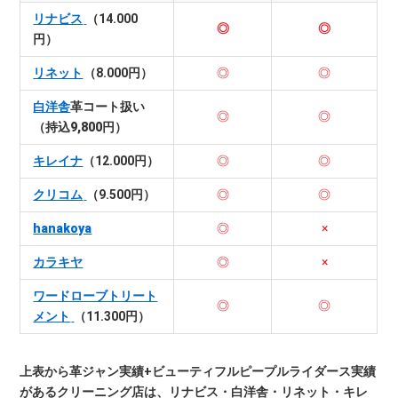
リナビス
（14.000
◎
◎
円）
リネット
（8.000円）
◎
◎
白洋舎
革コート扱い
◎
◎
（持込9,800円）
キレイナ
（12.000円）
◎
◎
クリコム
（9.500円）
◎
◎
hanakoya
◎
×
カラキヤ
◎
×
ワードローブトリート
◎
◎
メント
（11.300円）
上表から革ジャン実績+ビューティフルピープルライダース実績
があるクリーニング店は、リナビス・白洋舎・リネット・キレ