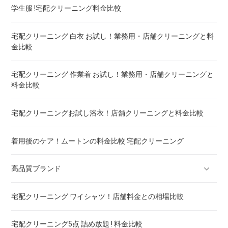
トゥルースリーパー マットレスのクリーニング ! どこがいい
学生服 !宅配クリーニング料金比較
ウェイトブランケットの洗い方 ! 洗えないタイプの対処法も
宅配クリーニング 白衣 お試し！業務用・店舗クリーニングと料
金比較
宅配クリーニング 羽毛布団 ! 保管の料金も比較
宅配クリーニング 作業着 お試し！業務用・店舗クリーニングと
料金比較
重い布団の洗い方 ! 洗えないタイプの対処法も
宅配クリーニングお試し浴衣！店舗クリーニングと料金比較
着用後のケア！ムートンの料金比較 宅配クリーニング
高品質ブランド
宅配クリーニング ワイシャツ！店舗料金との相場比較
ブランドスーツ！宅配クリーニング 高品質 料金 比較
宅配クリーニング5点 詰め放題 ! 料金比較
ブランドコート！宅配クリーニング 高品質 料金 比較