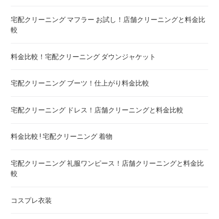
宅配クリーニング マフラー お試し！店舗クリーニングと料金比
布団のレンタル 安いのは ! 東京・大阪・福岡
較
エアウィーヴ マットレスのクリーニング ! どこがいい
料金比較！宅配クリーニング ダウンジャケット
布団の洗濯ネット コインランドリー ! ドラム式におすすめは
宅配クリーニング ブーツ！仕上がり料金比較
布団クリーニング 防ダニ加工 ! 効果と危険性
宅配クリーニング ドレス！店舗クリーニングと料金比較
ゴアテックス 羽毛布団 クリーニング ! 料金ランキング
料金比較 ! 宅配クリーニング 着物
こたつ布団のクリーニング代 ! 料金比較
宅配クリーニング 礼服ワンピース！店舗クリーニングと料金比
較
布団クリーニング 宅配 圧縮 料金・値段比較 ! 市販の圧縮袋と
の違いも
コスプレ衣装