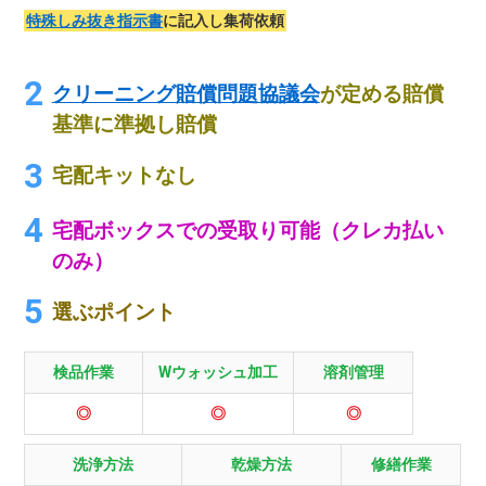
特殊しみ抜き指示書
に記入し集荷依頼
クリーニング賠償問題協議会
が定める賠償
基準に準拠し賠償
宅配キットなし
宅配ボックスでの受取り可能（クレカ払い
のみ）
選ぶポイント
検品作業
Wウォッシュ加工
溶剤管理
◎
◎
◎
洗浄方法
乾燥方法
修繕作業