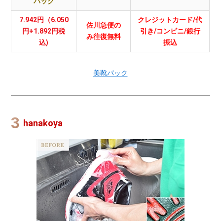
パック
7.942円（6.050
クレジットカード/代
佐川急便の
円+1.892円税
引き/コンビニ/銀行
み往復無料
込)
振込
美靴パック
hanakoya