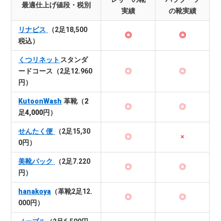
最適仕上げ値段・税別
実績
の靴実績
リナビス
（2足18,500
◎
◎
税込）
くつリネット
スタンダ
ードコース（2足12.960
◎
◎
円）
KutoonWash
革靴（2
◎
◎
足4,000円）
せんたく便
（2足15,30
◎
×
0円）
美靴パック
（2足7.220
◎
◎
円）
hanakoya
（革靴2足12.
◎
◎
000円）