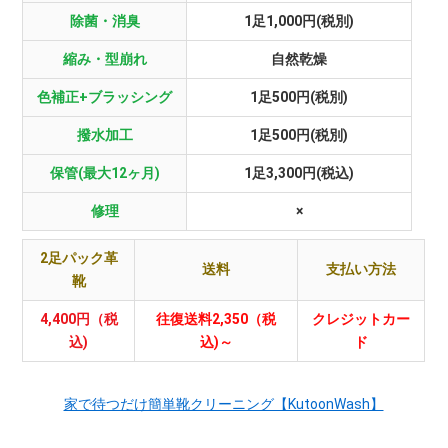
除菌・消臭
1足1,000円(税別)
縮み・型崩れ
自然乾燥
色補正+ブラッシング
1足500円(税別)
撥水加工
1足500円(税別)
保管(最大12ヶ月)
1足3,300円(税込)
修理
×
2足パック革
送料
支払い方法
靴
4,400円（税
往復送料2,350（税
クレジットカー
込)
込)～
ド
家で待つだけ簡単靴クリーニング【KutoonWash】