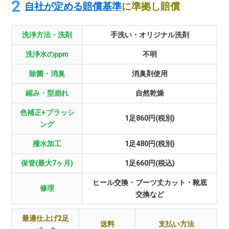
自社が定める賠償基準
に準拠し賠償
洗浄方法・洗剤
手洗い・オリジナル洗剤
洗浄水のppm
不明
除菌・消臭
消臭剤使用
縮み・型崩れ
自然乾燥
色補正+ブラッシ
1足860円(税別)
ング
撥水加工
1足480円(税別)
保管(最大7ヶ月)
1足660円(税込)
ヒール交換・ブーツ丈カット・靴底
修理
交換など
最適仕上げ2足
送料
支払い方法