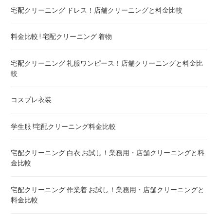
布団クリーニング 防ダニ加工 ! 効果と危険性
宅配クリーニング ドレス！店舗クリーニングと料金比較
ゴアテックス 羽毛布団 クリーニング ! 料金ランキング
料金比較 ! 宅配クリーニング 着物
こたつ布団のクリーニング代 ! 料金比較
宅配クリーニング 礼服ワンピース！店舗クリーニングと料金比
較
布団クリーニング 宅配 圧縮 料金・値段比較 ! 市販の圧縮袋と
の違いも
コスプレ衣装
トゥルースリーパー マットレスのクリーニング ! どこがいい
学生服 !宅配クリーニング料金比較
ウェイトブランケットの洗い方 ! 洗えないタイプの対処法も
宅配クリーニング 白衣 お試し！業務用・店舗クリーニングと料
金比較
宅配クリーニング 羽毛布団 ! 保管の料金も比較
宅配クリーニング 作業着 お試し！業務用・店舗クリーニングと
料金比較
重い布団の洗い方 ! 洗えないタイプの対処法も