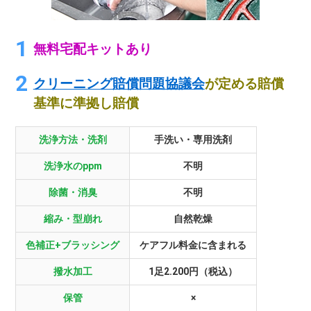
無料宅配キットあり
クリーニング賠償問題協議会
が定める賠償
基準に準拠し賠償
洗浄方法・洗剤
手洗い・専用洗剤
洗浄水のppm
不明
除菌・消臭
不明
縮み・型崩れ
自然乾燥
色補正+ブラッシング
ケアフル料金に含まれる
撥水加工
1足2.200円（税込）
保管
×