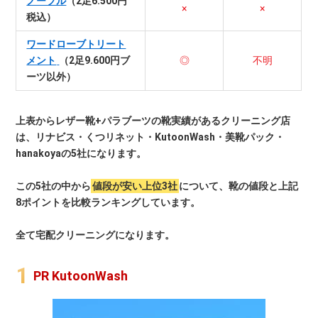
ノーブル
（2足6.500円
×
×
税込）
ワードローブトリート
メント
（2足9.600円ブ
◎
不明
ーツ以外）
上表からレザー靴+パラブーツの靴実績があるクリーニング店
は、リナビス・くつリネット・KutoonWash・美靴パック・
hanakoyaの5社になります。
この5社の中から
値段が安い上位3社
について、靴の値段と上記
8ポイントを比較ランキングしています。
全て宅配クリーニングになります。
PR KutoonWash