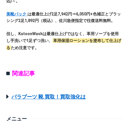
込)～。
美靴パック
は最適仕上げ2足7,942円⇒6,050円+色補正とブラッ
シング2足1,892円（税込）、佐川急便指定で往復送料無料。
但し、KutoonWashは最適仕上げではなく、革用ソープを使用
し手洗いで1足ずつ洗い、
革用保湿ローションを塗布して仕上げ
る
ため注意です。
関連記事
パラブーツ 靴 買取！買取強化は
メニュー