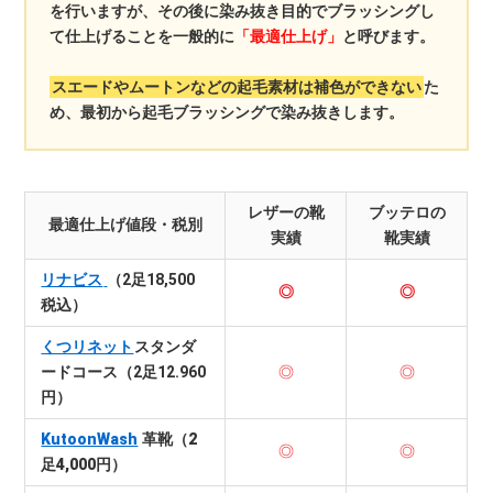
を行いますが、その後に染み抜き目的でブラッシングし
て仕上げることを一般的に
「最適仕上げ」
と呼びます。
スエードやムートンなどの起毛素材は補色ができない
た
め、最初から起毛ブラッシングで染み抜きします。
レザーの靴
ブッテロの
最適仕上げ値段・税別
実績
靴実績
リナビス
（2足18,500
◎
◎
税込）
くつリネット
スタンダ
ードコース（2足12.960
◎
◎
円）
KutoonWash
革靴（2
◎
◎
足4,000円）