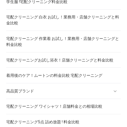
学生服 !宅配クリーニング料金比較
ウェイトブランケットの洗い方 ! 洗えないタイプの対処法も
宅配クリーニング 白衣 お試し！業務用・店舗クリーニングと料
金比較
宅配クリーニング 羽毛布団 ! 保管の料金も比較
宅配クリーニング 作業着 お試し！業務用・店舗クリーニングと
料金比較
重い布団の洗い方 ! 洗えないタイプの対処法も
宅配クリーニングお試し浴衣！店舗クリーニングと料金比較
着用後のケア！ムートンの料金比較 宅配クリーニング
高品質ブランド
宅配クリーニング ワイシャツ！店舗料金との相場比較
ブランドスーツ！宅配クリーニング 高品質 料金 比較
宅配クリーニング5点 詰め放題 ! 料金比較
ブランドコート！宅配クリーニング 高品質 料金 比較