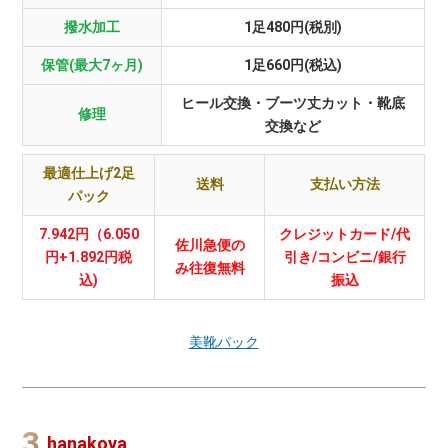
撥水加工
1足480円(税別)
保管(最大7ヶ月)
1足660円(税込)
ヒール交換・ブーツ丈カット・靴底
修理
交換など
最適仕上げ2足
送料
支払い方法
パック
7.942円（6.050
クレジットカード/代
佐川急便の
円+1.892円税
引き/コンビニ/銀行
み往復無料
込)
振込
美靴パック
hanakoya