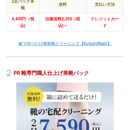
2足パック革
送料
支払い方法
靴
4,400円（税
往復送料2,350（税
クレジットカー
込)
込)～
ド
家で待つだけ簡単靴クリーニング【KutoonWash】
PR 靴専門職人仕上げ美靴パック