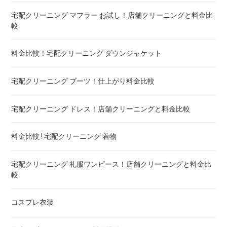
宅配クリーニング マフラー お試し！店舗クリーニングと料金比
布団のレンタル 安いのは ! 東京・大阪・福岡
較
エアウィーヴ マットレスのクリーニング ! どこがいい
料金比較！宅配クリーニング ダウンジャケット
布団の洗濯ネット コインランドリー ! ドラム式におすすめは
宅配クリーニング ブーツ！仕上がり料金比較
布団クリーニング 防ダニ加工 ! 効果と危険性
宅配クリーニング ドレス！店舗クリーニングと料金比較
ゴアテックス 羽毛布団 クリーニング ! 料金ランキング
料金比較 ! 宅配クリーニング 着物
こたつ布団のクリーニング代 ! 料金比較
宅配クリーニング 礼服ワンピース！店舗クリーニングと料金比
較
布団クリーニング 宅配 圧縮 料金・値段比較 ! 市販の圧縮袋と
の違いも
コスプレ衣装
トゥルースリーパー マットレスのクリーニング ! どこがいい