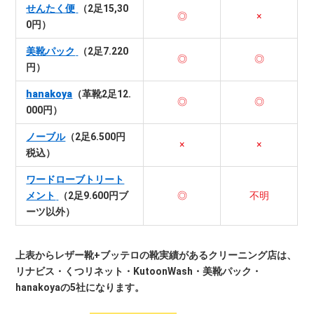
せんたく便
（2足15,30
◎
×
0円）
美靴パック
（2足7.220
◎
◎
円）
hanakoya
（革靴2足12.
◎
◎
000円）
ノーブル
（2足6.500円
×
×
税込）
ワードローブトリート
メント
（2足9.600円ブ
◎
不明
ーツ以外）
上表からレザー靴+ブッテロの靴実績があるクリーニング店は、
リナビス・くつリネット・KutoonWash・美靴パック・
hanakoyaの5社になります。