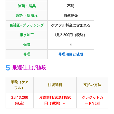
除菌・消臭
不明
縮み・型崩れ
自然乾燥
色補正+ブラッシング
ケアフル料金に含まれる
撥水加工
1足2.200円（税込）
保管
×
修理
修理項目と値段
最適仕上げ値段
革靴（ケア
往復送料
支払い方法
フル）
2足13.200
片道無料/返送料850
クレジットカ
(税込)
円（税別）～
ード/代引