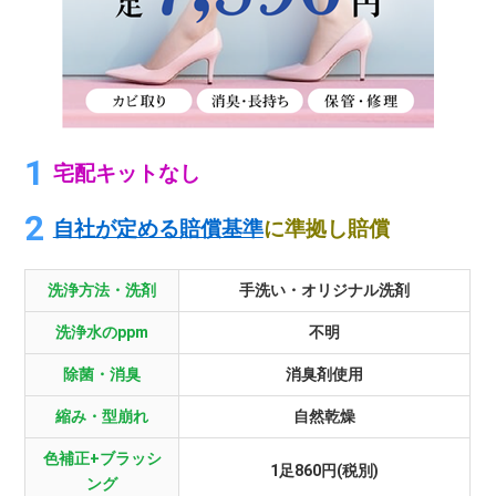
宅配キットなし
自社が定める賠償基準
に準拠し賠償
洗浄方法・洗剤
手洗い・オリジナル洗剤
洗浄水のppm
不明
除菌・消臭
消臭剤使用
縮み・型崩れ
自然乾燥
色補正+ブラッシ
1足860円(税別)
ング