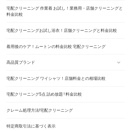
宅配クリーニング 作業着 お試し！業務用・店舗クリーニングと
料金比較
重い布団の洗い方 ! 洗えないタイプの対処法も
宅配クリーニングお試し浴衣！店舗クリーニングと料金比較
着用後のケア！ムートンの料金比較 宅配クリーニング
高品質ブランド
宅配クリーニング ワイシャツ！店舗料金との相場比較
ブランドスーツ！宅配クリーニング 高品質 料金 比較
宅配クリーニング5点 詰め放題 ! 料金比較
ブランドコート！宅配クリーニング 高品質 料金 比較
クレーム処理方法!宅配クリーニング
ブランドワンピース！宅配クリーニング 高品質 料金 比較
特定商取引法に基づく表示
スカート・パンツ