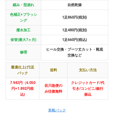
縮み・型崩れ
自然乾燥
色補正+ブラッシ
1足860円(税別)
ング
撥水加工
1足480円(税別)
保管(最大7ヶ月)
1足660円(税込)
ヒール交換・ブーツ丈カット・靴底
修理
交換など
最適仕上げ2足
送料
支払い方法
パック
7.942円（6.050
クレジットカード/代
佐川急便の
円+1.892円税
引き/コンビニ/銀行
み往復無料
込)
振込
美靴パック