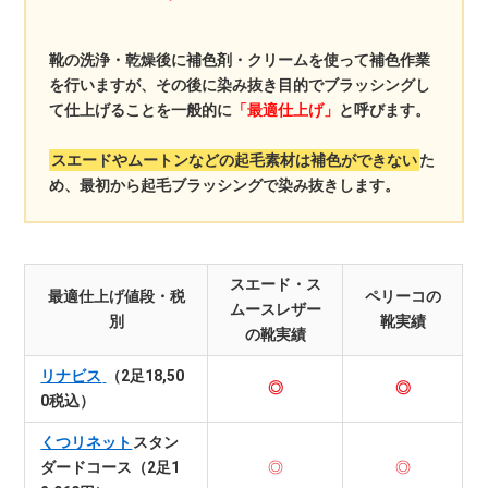
靴の洗浄・乾燥後に補色剤・クリームを使って補色作業
を行いますが、その後に染み抜き目的でブラッシングし
て仕上げることを一般的に
「最適仕上げ」
と呼びます。
スエードやムートンなどの起毛素材は補色ができない
た
め、最初から起毛ブラッシングで染み抜きします。
スエード・ス
最適仕上げ値段・税
ペリーコの
ムースレザー
別
靴実績
の靴実績
リナビス
（2足18,50
◎
◎
0税込）
くつリネット
スタン
ダードコース（2足1
◎
◎