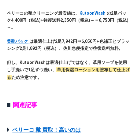
ペリーコの靴クリーニング最安値は、
KutoonWash
の2足パッ
ク4,400円（税込)+往復送料2,350円（税込)～＝6,750円（税込)
～。
美靴パック
は最適仕上げ2足7,942円⇒6,050円+色補正とブラッ
シング2足1,892円（税込）、佐川急便指定で往復送料無料。
但し、KutoonWashは最適仕上げではなく、革用ソープを使用
し手洗いで1足ずつ洗い、
革用保湿ローションを塗布して仕上げ
る
ため注意です。
関連記事
ペリーコ 靴 買取！高いのは