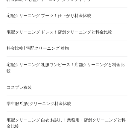
布団の洗濯ネット コインランドリー ! ドラム式におすすめは
宅配クリーニング ブーツ！仕上がり料金比較
布団クリーニング 防ダニ加工 ! 効果と危険性
宅配クリーニング ドレス！店舗クリーニングと料金比較
ゴアテックス 羽毛布団 クリーニング ! 料金ランキング
料金比較 ! 宅配クリーニング 着物
こたつ布団のクリーニング代 ! 料金比較
宅配クリーニング 礼服ワンピース！店舗クリーニングと料金比
較
布団クリーニング 宅配 圧縮 料金・値段比較 ! 市販の圧縮袋と
の違いも
コスプレ衣装
トゥルースリーパー マットレスのクリーニング ! どこがいい
学生服 !宅配クリーニング料金比較
ウェイトブランケットの洗い方 ! 洗えないタイプの対処法も
宅配クリーニング 白衣 お試し！業務用・店舗クリーニングと料
金比較
宅配クリーニング 羽毛布団 ! 保管の料金も比較