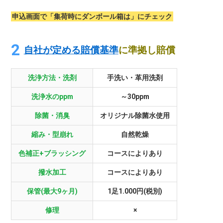
申込画面で「集荷時にダンボール箱は」にチェック
自社が定める賠償基準
に準拠し賠償
洗浄方法・洗剤
手洗い・革用洗剤
洗浄水のppm
～30ppm
除菌・消臭
オリジナル除菌水使用
縮み・型崩れ
自然乾燥
色補正+ブラッシング
コースによりあり
撥水加工
コースによりあり
保管(最大9ヶ月)
1足1.000円(税別)
修理
×