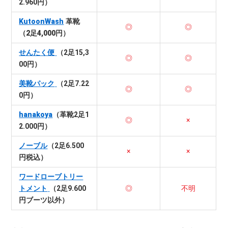
2.960円）
KutoonWash
革靴
◎
◎
（2足4,000円）
せんたく便
（2足15,3
◎
◎
00円）
美靴パック
（2足7.22
◎
◎
0円）
hanakoya
（革靴2足1
◎
×
2.000円）
ノーブル
（2足6.500
×
×
円税込）
ワードローブトリー
トメント
（2足9.600
◎
不明
円ブーツ以外）