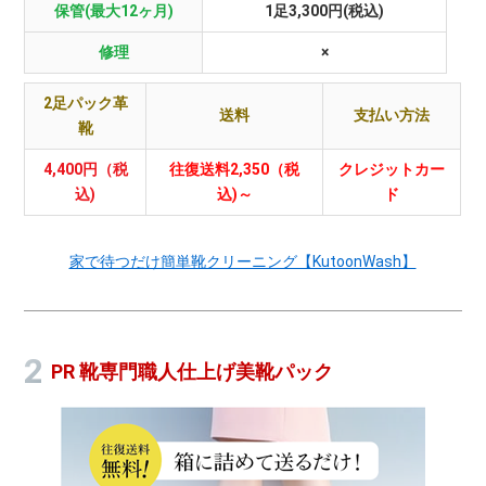
保管(最大12ヶ月)
1足3,300円(税込)
修理
×
2足パック革
送料
支払い方法
靴
4,400円（税
往復送料2,350（税
クレジットカー
込)
込)～
ド
家で待つだけ簡単靴クリーニング【KutoonWash】
PR 靴専門職人仕上げ美靴パック