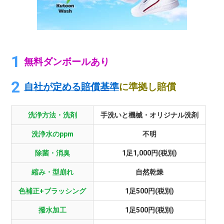
無料ダンボールあり
自社が定める賠償基準
に準拠し賠償
洗浄方法・洗剤
手洗いと機械・オリジナル洗剤
洗浄水のppm
不明
除菌・消臭
1足1,000円(税別)
縮み・型崩れ
自然乾燥
色補正+ブラッシング
1足500円(税別)
撥水加工
1足500円(税別)