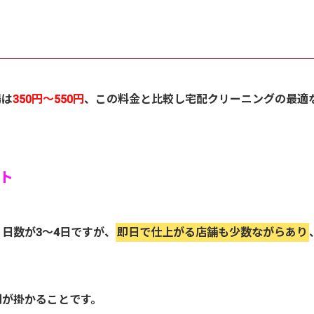
場は
350円～550円
、この料金と比較し宅配クリーニングの最適
ト
日数が3～4日ですが、
即日で仕上がる店舗も少数ながらあり
間が掛かることです。