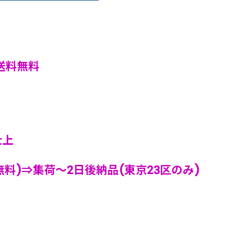
送料無料
仕上
料)⇒集荷～2日後納品(東京23区のみ)