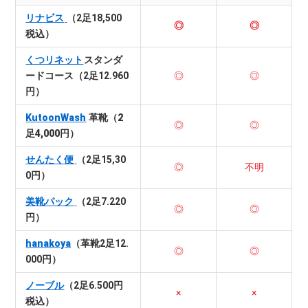
リナビス
（2足18,500
◎
◎
税込）
くつリネット
スタンダ
ードコース（2足12.960
◎
◎
円）
KutoonWash
革靴（2
◎
◎
足4,000円）
せんたく便
（2足15,30
◎
不明
0円）
美靴パック
（2足7.220
◎
◎
円）
hanakoya
（革靴2足12.
◎
◎
000円）
ノーブル
（2足6.500円
×
×
税込）