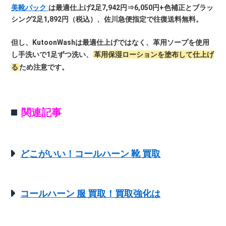
美靴パック
は最適仕上げ2足7,942円⇒6,050円+色補正とブラッ
シング2足1,892円（税込）、佐川急便指定で往復送料無料。
但し、KutoonWashは最適仕上げではなく、革用ソープを使用
し手洗いで1足ずつ洗い、
革用保湿ローションを塗布して仕上げ
る
ため注意です。
関連記事
どこがいい！コールハーン 靴 買取
コールハーン 服 買取！買取強化は