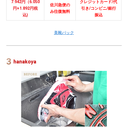
7.942円（6.050
クレジットカード/代
佐川急便の
円+1.892円税
引き/コンビニ/銀行
み往復無料
込)
振込
美靴パック
hanakoya