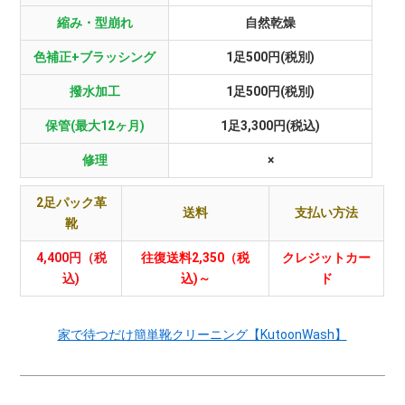
縮み・型崩れ
自然乾燥
色補正+ブラッシング
1足500円(税別)
撥水加工
1足500円(税別)
保管(最大12ヶ月)
1足3,300円(税込)
修理
×
2足パック革
送料
支払い方法
靴
4,400円（税
往復送料2,350（税
クレジットカー
込)
込)～
ド
家で待つだけ簡単靴クリーニング【KutoonWash】