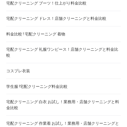
布団の洗濯ネット コインランドリー ! ドラム式におすすめは
宅配クリーニング ブーツ！仕上がり料金比較
布団クリーニング 防ダニ加工 ! 効果と危険性
宅配クリーニング ドレス！店舗クリーニングと料金比較
ゴアテックス 羽毛布団 クリーニング ! 料金ランキング
料金比較 ! 宅配クリーニング 着物
こたつ布団のクリーニング代 ! 料金比較
宅配クリーニング 礼服ワンピース！店舗クリーニングと料金比
較
布団クリーニング 宅配 圧縮 料金・値段比較 ! 市販の圧縮袋と
の違いも
コスプレ衣装
トゥルースリーパー マットレスのクリーニング ! どこがいい
学生服 !宅配クリーニング料金比較
ウェイトブランケットの洗い方 ! 洗えないタイプの対処法も
宅配クリーニング 白衣 お試し！業務用・店舗クリーニングと料
金比較
宅配クリーニング 羽毛布団 ! 保管の料金も比較
宅配クリーニング 作業着 お試し！業務用・店舗クリーニングと