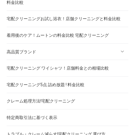
料金比較
重い布団の洗い方 ! 洗えないタイプの対処法も
宅配クリーニングお試し浴衣！店舗クリーニングと料金比較
着用後のケア！ムートンの料金比較 宅配クリーニング
高品質ブランド
宅配クリーニング ワイシャツ！店舗料金との相場比較
ブランドスーツ！宅配クリーニング 高品質 料金 比較
宅配クリーニング5点 詰め放題 ! 料金比較
ブランドコート！宅配クリーニング 高品質 料金 比較
クレーム処理方法!宅配クリーニング
ブランドワンピース！宅配クリーニング 高品質 料金 比較
特定商取引法に基づく表示
スカート・パンツ
トラブル・クレーム減らす!宅配クリーニング 選び方
セーター・カーディガン