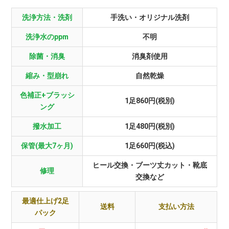
洗浄方法・洗剤
手洗い・オリジナル洗剤
洗浄水のppm
不明
除菌・消臭
消臭剤使用
縮み・型崩れ
自然乾燥
色補正+ブラッシ
1足860円(税別)
ング
撥水加工
1足480円(税別)
保管(最大7ヶ月)
1足660円(税込)
ヒール交換・ブーツ丈カット・靴底
修理
交換など
最適仕上げ2足
送料
支払い方法
パック