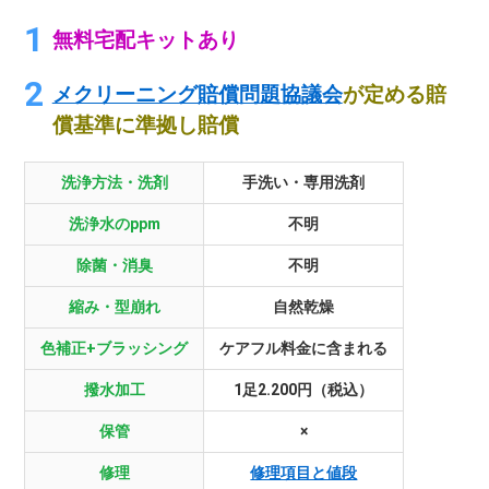
無料宅配キットあり
メクリーニング賠償問題協議会
が定める賠
償基準に準拠し賠償
洗浄方法・洗剤
手洗い・専用洗剤
洗浄水のppm
不明
除菌・消臭
不明
縮み・型崩れ
自然乾燥
色補正+ブラッシング
ケアフル料金に含まれる
撥水加工
1足2.200円（税込）
保管
×
修理
修理項目と値段