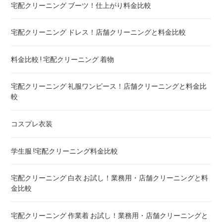
布団の洗濯ネット コインランドリー ! ドラム式におすすめは
宅配クリーニング ブーツ！仕上がり料金比較
布団クリーニング 防ダニ加工 ! 効果と危険性
宅配クリーニング ドレス！店舗クリーニングと料金比較
ゴアテックス 羽毛布団 クリーニング ! 料金ランキング
料金比較 ! 宅配クリーニング 着物
こたつ布団のクリーニング代 ! 料金比較
宅配クリーニング 礼服ワンピース！店舗クリーニングと料金比
較
布団クリーニング 宅配 圧縮 料金・値段比較 ! 市販の圧縮袋と
の違いも
コスプレ衣装
トゥルースリーパー マットレスのクリーニング ! どこがいい
学生服 !宅配クリーニング料金比較
ウェイトブランケットの洗い方 ! 洗えないタイプの対処法も
宅配クリーニング 白衣 お試し！業務用・店舗クリーニングと料
金比較
宅配クリーニング 羽毛布団 ! 保管の料金も比較
宅配クリーニング 作業着 お試し！業務用・店舗クリーニングと