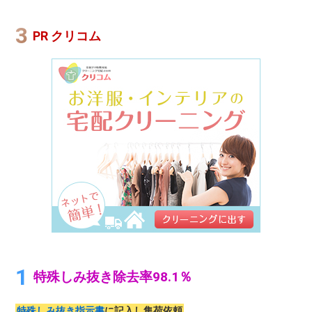
PR クリコム
特殊しみ抜き除去率98.1％
特殊しみ抜き指示書
に記入し集荷依頼