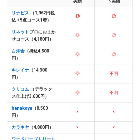
実績
ト実績
リナビス
（1,962円税
◎
◎
込 ※5点コース1着）
リネット
プロにおまか
◎
◎
せコース（4,180円）
白洋舎
（持込4,500
◎
◎
円）
キレイナ
（14,300
◎
不明
円）
クリコム
（デラック
◎
不明
ス仕上げ3.600円）
hanakoya
（8.500
×
×
円）
カラキヤ
（4.800円）
×
×
ワードローブトリート