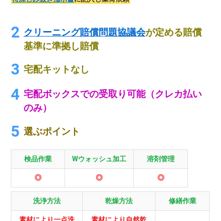
クリーニング賠償問題協議会
が定める賠償
基準に準拠し賠償
宅配キットなし
宅配ボックスでの受取り可能（クレカ払い
のみ）
選ぶポイント
検品作業
Wウォッシュ加工
溶剤管理
◎
◎
◎
洗浄方法
乾燥方法
修繕作業
素材により一点洗
素材により自然乾