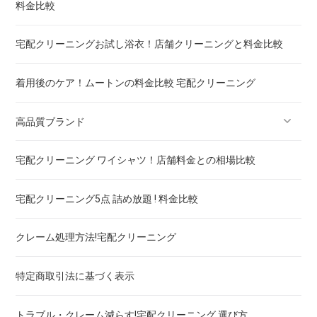
料金比較
重い布団の洗い方 ! 洗えないタイプの対処法も
宅配クリーニングお試し浴衣！店舗クリーニングと料金比較
着用後のケア！ムートンの料金比較 宅配クリーニング
高品質ブランド
宅配クリーニング ワイシャツ！店舗料金との相場比較
ブランドスーツ！宅配クリーニング 高品質 料金 比較
宅配クリーニング5点 詰め放題 ! 料金比較
ブランドコート！宅配クリーニング 高品質 料金 比較
クレーム処理方法!宅配クリーニング
ブランドワンピース！宅配クリーニング 高品質 料金 比較
特定商取引法に基づく表示
スカート・パンツ
トラブル・クレーム減らす!宅配クリーニング 選び方
セーター・カーディガン