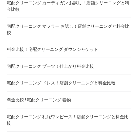
宅配クリーニング カーディガン お試し！店舗クリーニングと料
金比較
布団クリーニング+レンタル布団 ! 値段 比較
宅配クリーニング マフラー お試し！店舗クリーニングと料金比
布団のレンタル 安いのは ! 東京・大阪・福岡
較
エアウィーヴ マットレスのクリーニング ! どこがいい
料金比較！宅配クリーニング ダウンジャケット
布団の洗濯ネット コインランドリー ! ドラム式におすすめは
宅配クリーニング ブーツ！仕上がり料金比較
布団クリーニング 防ダニ加工 ! 効果と危険性
宅配クリーニング ドレス！店舗クリーニングと料金比較
ゴアテックス 羽毛布団 クリーニング ! 料金ランキング
料金比較 ! 宅配クリーニング 着物
こたつ布団のクリーニング代 ! 料金比較
宅配クリーニング 礼服ワンピース！店舗クリーニングと料金比
較
布団クリーニング 宅配 圧縮 料金・値段比較 ! 市販の圧縮袋と
の違いも