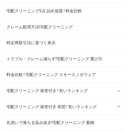
宅配クリーニング5点 詰め放題 ! 料金比較
ブランドコート！宅配クリーニング 高品質 料金 比較
クレーム処理方法!宅配クリーニング
ブランドワンピース！宅配クリーニング 高品質 料金 比較
特定商取引法に基づく表示
スカート・パンツ
トラブル・クレーム減らす!宅配クリーニング 選び方
セーター・カーディガン
料金比較 ! 宅配クリーニング スキースノボウェア
スラックス
宅配クリーニング 保管付き ! 安いランキング
ブランドジャケット！宅配クリーニング 高品質 料金 比較
宅配クリーニング 保管付き 布団 ! 安いランキング
ブランドブラウス！宅配クリーニング 高品質 料金 比較
宅配クリーニング 保管付き ブーツ ! 安いランキング
丸洗いで落ちる染み抜き!宅配クリーニング 着物
ブランドネクタイ！宅配クリーニング 高品質 料金 比較
宅配クリーニング 保管付き コート ! 安いランキング
宅配クリーニング 保管付き 羽毛布団 ! 安いランキング