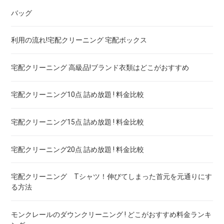
バッグ
ドレス！宅配クリーニング 高品質 料金 比較
宅配クリーニング 保管付き ダウン ! 安いランキング
宅配クリーニング 保管付き 毛布 ! 安いランキング
利用の流れ!宅配クリーニング 宅配ボックス
ウェディングドレス
宅配クリーニング 保管付き スノボーウェア ! 安いランキング
宅配クリーニング 高級品!ブランド衣類はどこがおすすめ
ブランドワイシャツ！宅配クリーニング 高品質 料金 比較
宅配クリーニング10点 詰め放題 ! 料金比較
ブランドダウン！宅配クリーニング 高品質 料金 比較
宅配クリーニング15点 詰め放題 ! 料金比較
宅配クリーニング20点 詰め放題 ! 料金比較
宅配クリーニング Tシャツ！伸びてしまった首元を元通りにす
る方法
モンクレールのダウンクリーニング ! どこがおすすめ料金ランキ