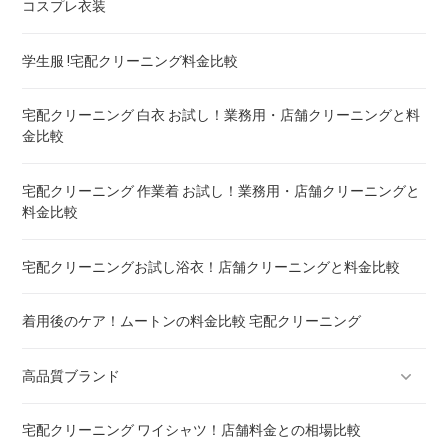
コスプレ衣装
トゥルースリーパー マットレスのクリーニング ! どこがいい
学生服 !宅配クリーニング料金比較
ウェイトブランケットの洗い方 ! 洗えないタイプの対処法も
宅配クリーニング 白衣 お試し！業務用・店舗クリーニングと料
金比較
宅配クリーニング 羽毛布団 ! 保管の料金も比較
宅配クリーニング 作業着 お試し！業務用・店舗クリーニングと
料金比較
重い布団の洗い方 ! 洗えないタイプの対処法も
宅配クリーニングお試し浴衣！店舗クリーニングと料金比較
着用後のケア！ムートンの料金比較 宅配クリーニング
高品質ブランド
宅配クリーニング ワイシャツ！店舗料金との相場比較
ブランドスーツ！宅配クリーニング 高品質 料金 比較