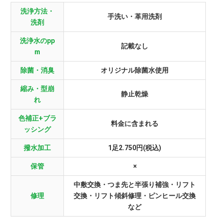
洗浄方法・
手洗い・革用洗剤
洗剤
洗浄水のpp
記載なし
m
除菌・消臭
オリジナル除菌水使用
縮み・型崩
静止乾燥
れ
色補正+ブラ
料金に含まれる
ッシング
撥水加工
1足2.750円(税込)
保管
×
中敷交換・つま先と半張り補強・リフト
修理
交換・リフト傾斜修理・ピンヒール交換
など