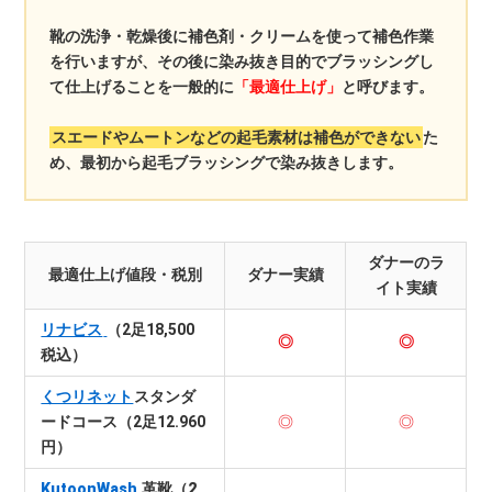
靴の洗浄・乾燥後に補色剤・クリームを使って補色作業
を行いますが、その後に染み抜き目的でブラッシングし
て仕上げることを一般的に
「最適仕上げ」
と呼びます。
スエードやムートンなどの起毛素材は補色ができない
た
め、最初から起毛ブラッシングで染み抜きします。
ダナーのラ
最適仕上げ値段・税別
ダナー実績
イト実績
リナビス
（2足18,500
◎
◎
税込）
くつリネット
スタンダ
ードコース（2足12.960
◎
◎
円）
KutoonWash
革靴（2