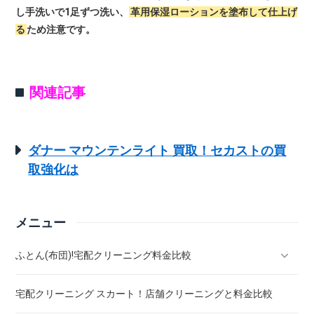
し手洗いで1足ずつ洗い、
革用保湿ローションを塗布して仕上げ
る
ため注意です。
関連記事
ダナー マウンテンライト 買取！セカストの買
取強化は
メニュー
ふとん(布団)!宅配クリーニング料金比較
宅配クリーニング スカート！店舗クリーニングと料金比較
羽毛ふとん(布団)!宅配クリーニング料金比較