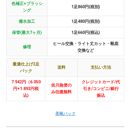
色補正+ブラッシ
1足860円(税別)
ング
撥水加工
1足480円(税別)
保管(最大7ヶ月)
1足660円(税込)
ヒール交換・ライト丈カット・靴底
修理
交換など
最適仕上げ2足
送料
支払い方法
パック
7.942円（6.050
クレジットカード/代
佐川急便の
円+1.892円税
引き/コンビニ/銀行
み往復無料
込)
振込
美靴パック