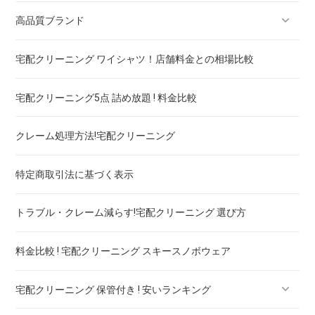
高品質ブランド
宅配クリーニング ワイシャツ！店舗料金との相場比較
ブランドスーツ！宅配クリーニング 高品質 料金 比較
宅配クリーニング5点 詰め放題 ! 料金比較
ブランドコート！宅配クリーニング 高品質 料金 比較
クレーム処理方法!宅配クリーニング
ブランドワンピース！宅配クリーニング 高品質 料金 比較
特定商取引法に基づく表示
スカート・パンツ
トラブル・クレーム減らす!宅配クリーニング 選び方
セーター・カーディガン
料金比較 ! 宅配クリーニング スキースノボウェア
スラックス
宅配クリーニング 保管付き ! 安いランキング
ブランドジャケット！宅配クリーニング 高品質 料金 比較