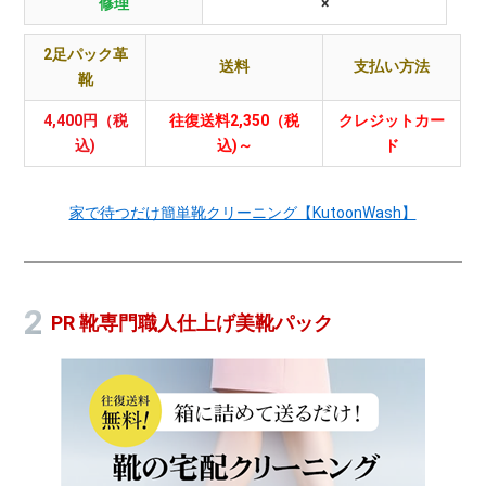
修理
×
2足パック革
送料
支払い方法
靴
4,400円（税
往復送料2,350（税
クレジットカー
込)
込)～
ド
家で待つだけ簡単靴クリーニング【KutoonWash】
PR 靴専門職人仕上げ美靴パック