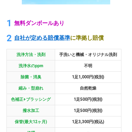
無料ダンボールあり
自社が定める賠償基準
に準拠し賠償
洗浄方法・洗剤
手洗いと機械・オリジナル洗剤
洗浄水のppm
不明
除菌・消臭
1足1,000円(税別)
縮み・型崩れ
自然乾燥
色補正+ブラッシング
1足500円(税別)
撥水加工
1足500円(税別)
保管(最大12ヶ月)
1足3,300円(税込)