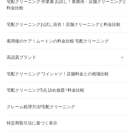
宅配クリーニング 作業着 お試し！業務用・店舗クリーニングと
料金比較
重い布団の洗い方 ! 洗えないタイプの対処法も
宅配クリーニングお試し浴衣！店舗クリーニングと料金比較
着用後のケア！ムートンの料金比較 宅配クリーニング
高品質ブランド
宅配クリーニング ワイシャツ！店舗料金との相場比較
ブランドスーツ！宅配クリーニング 高品質 料金 比較
宅配クリーニング5点 詰め放題 ! 料金比較
ブランドコート！宅配クリーニング 高品質 料金 比較
クレーム処理方法!宅配クリーニング
ブランドワンピース！宅配クリーニング 高品質 料金 比較
特定商取引法に基づく表示
スカート・パンツ