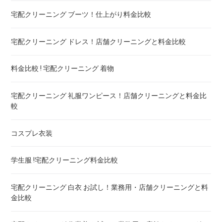
布団の洗濯ネット コインランドリー ! ドラム式におすすめは
宅配クリーニング ブーツ！仕上がり料金比較
布団クリーニング 防ダニ加工 ! 効果と危険性
宅配クリーニング ドレス！店舗クリーニングと料金比較
ゴアテックス 羽毛布団 クリーニング ! 料金ランキング
料金比較 ! 宅配クリーニング 着物
こたつ布団のクリーニング代 ! 料金比較
宅配クリーニング 礼服ワンピース！店舗クリーニングと料金比
較
布団クリーニング 宅配 圧縮 料金・値段比較 ! 市販の圧縮袋と
の違いも
コスプレ衣装
トゥルースリーパー マットレスのクリーニング ! どこがいい
学生服 !宅配クリーニング料金比較
ウェイトブランケットの洗い方 ! 洗えないタイプの対処法も
宅配クリーニング 白衣 お試し！業務用・店舗クリーニングと料
金比較
宅配クリーニング 羽毛布団 ! 保管の料金も比較