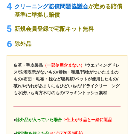
クリーニング賠償問題協議会
が定める賠償
基準に準拠し賠償
新規会員登録で宅配キット無料
除外品
皮革・毛皮製品
（一部使用含まない）
/ウエディングドレ
ス/洗濯表示がないもの/着物・和服/汚物がついたままの
もの/布団・毛布・枕など寝具類/ペットが使用したもの/
破れや汚れがあまりにもひどいもの/ドライクリーニング
も水洗いも両方不可のもの/マッキントッシュ素材
●
除外品が入っていた場合
⇒仕上がり品と一緒に返品
●
指定数を超えた分
⇒1点770円(税込)