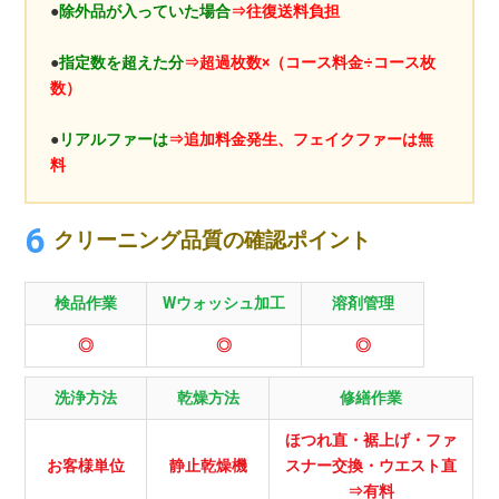
●
除外品が入っていた場合
⇒往復送料負担
●
指定数を超えた分
⇒超過枚数×（コース料金÷コース枚
数）
●
リアルファーは
⇒追加料金発生、フェイクファーは無
料
クリーニング品質の確認ポイント
検品作業
Wウォッシュ加工
溶剤管理
◎
◎
◎
洗浄方法
乾燥方法
修繕作業
ほつれ直・裾上げ・ファ
お客様単位
静止乾燥機
スナー交換・ウエスト直
⇒有料