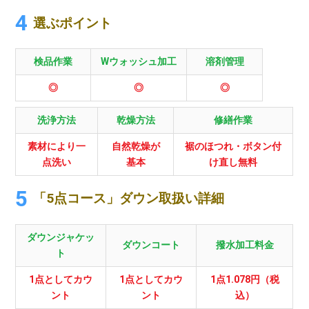
選ぶポイント
検品作業
Wウォッシュ加工
溶剤管理
◎
◎
◎
洗浄方法
乾燥方法
修繕作業
素材により一
自然乾燥が
裾のほつれ・ボタン付
点洗い
基本
け直し無料
「5点コース」ダウン取扱い詳細
ダウンジャケッ
ダウンコート
撥水加工料金
ト
1点としてカウ
1点としてカウ
1点1.078円（税
ント
ント
込）