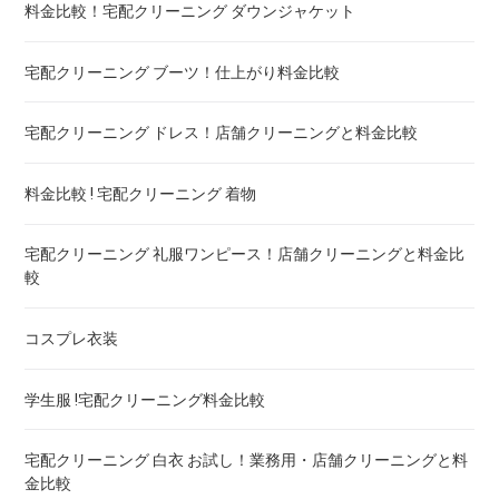
エアウィーヴ マットレスのクリーニング ! どこがいい
料金比較！宅配クリーニング ダウンジャケット
布団の洗濯ネット コインランドリー ! ドラム式におすすめは
宅配クリーニング ブーツ！仕上がり料金比較
布団クリーニング 防ダニ加工 ! 効果と危険性
宅配クリーニング ドレス！店舗クリーニングと料金比較
ゴアテックス 羽毛布団 クリーニング ! 料金ランキング
料金比較 ! 宅配クリーニング 着物
こたつ布団のクリーニング代 ! 料金比較
宅配クリーニング 礼服ワンピース！店舗クリーニングと料金比
較
布団クリーニング 宅配 圧縮 料金・値段比較 ! 市販の圧縮袋と
の違いも
コスプレ衣装
トゥルースリーパー マットレスのクリーニング ! どこがいい
学生服 !宅配クリーニング料金比較
ウェイトブランケットの洗い方 ! 洗えないタイプの対処法も
宅配クリーニング 白衣 お試し！業務用・店舗クリーニングと料
金比較