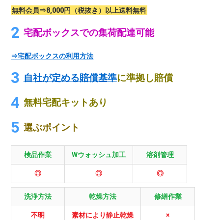
無料会員⇒8,000円（税抜き）以上送料無料
宅配ボックスでの集荷配達可能
⇒宅配ボックスの利用方法
自社が定める賠償基準
に準拠し賠償
無料宅配キットあり
選ぶポイント
検品作業
Wウォッシュ加工
溶剤管理
◎
◎
◎
洗浄方法
乾燥方法
修繕作業
不明
素材により静止乾燥
×