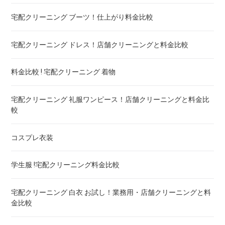
布団の洗濯ネット コインランドリー ! ドラム式におすすめは
宅配クリーニング ブーツ！仕上がり料金比較
布団クリーニング 防ダニ加工 ! 効果と危険性
宅配クリーニング ドレス！店舗クリーニングと料金比較
ゴアテックス 羽毛布団 クリーニング ! 料金ランキング
料金比較 ! 宅配クリーニング 着物
こたつ布団のクリーニング代 ! 料金比較
宅配クリーニング 礼服ワンピース！店舗クリーニングと料金比
較
布団クリーニング 宅配 圧縮 料金・値段比較 ! 市販の圧縮袋と
の違いも
コスプレ衣装
トゥルースリーパー マットレスのクリーニング ! どこがいい
学生服 !宅配クリーニング料金比較
ウェイトブランケットの洗い方 ! 洗えないタイプの対処法も
宅配クリーニング 白衣 お試し！業務用・店舗クリーニングと料
金比較
宅配クリーニング 羽毛布団 ! 保管の料金も比較