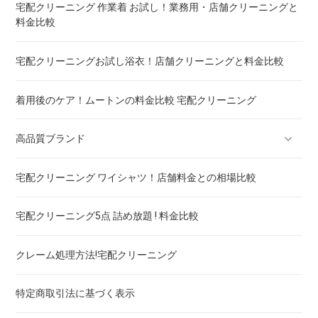
宅配クリーニング 作業着 お試し！業務用・店舗クリーニングと
料金比較
重い布団の洗い方 ! 洗えないタイプの対処法も
宅配クリーニングお試し浴衣！店舗クリーニングと料金比較
着用後のケア！ムートンの料金比較 宅配クリーニング
高品質ブランド
宅配クリーニング ワイシャツ！店舗料金との相場比較
ブランドスーツ！宅配クリーニング 高品質 料金 比較
宅配クリーニング5点 詰め放題 ! 料金比較
ブランドコート！宅配クリーニング 高品質 料金 比較
クレーム処理方法!宅配クリーニング
ブランドワンピース！宅配クリーニング 高品質 料金 比較
特定商取引法に基づく表示
スカート・パンツ