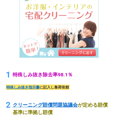
特殊しみ抜き除去率98.1％
特殊しみ抜き指示書
に記入し集荷依頼
クリーニング賠償問題協議会
が定める賠償
基準に準拠し賠償