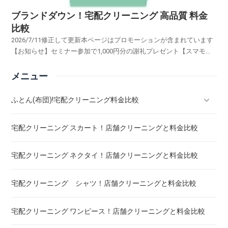
ブランドダウン！宅配クリーニング 高品質 料金
比較
2026/7/11修正して更新本ページはプロモーションが含まれています
【お知らせ】セミナー参加で1,000円分の謝礼プレゼント【スマモ
二】賢い女性のお試しサイトブランドの「スーツ・コート・ワイシャ
ツ・スカート・ブラウス・ワンピース・カーディガン・礼服・ダウ
メニュー
ン」・・・・・オーダーメイドの高級衣類・・・...
ふとん(布団)!宅配クリーニング料金比較
宅配クリーニング スカート！店舗クリーニングと料金比較
羽毛ふとん(布団)!宅配クリーニング料金比較
宅配クリーニング ネクタイ！店舗クリーニングと料金比較
こたつ布団 クリーニング ! 料金 比較
宅配クリーニング シャツ！店舗クリーニングと料金比較
布団クリーニング ! ダニ除去率ランキング
宅配クリーニング ワンピース！店舗クリーニングと料金比較
布団クリーニング 真空圧縮サービス 料金比較 ! 市販の圧縮袋
との違い