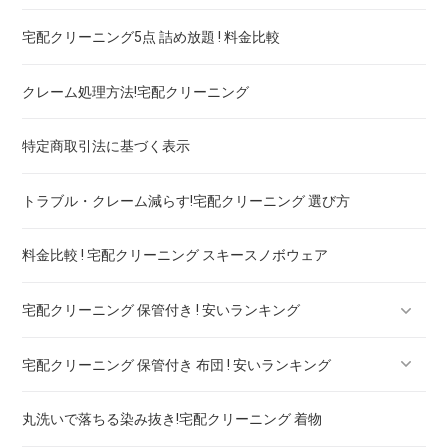
宅配クリーニング5点 詰め放題 ! 料金比較
ブランドコート！宅配クリーニング 高品質 料金 比較
クレーム処理方法!宅配クリーニング
ブランドワンピース！宅配クリーニング 高品質 料金 比較
特定商取引法に基づく表示
スカート・パンツ
トラブル・クレーム減らす!宅配クリーニング 選び方
セーター・カーディガン
料金比較 ! 宅配クリーニング スキースノボウェア
スラックス
宅配クリーニング 保管付き ! 安いランキング
ブランドジャケット！宅配クリーニング 高品質 料金 比較
宅配クリーニング 保管付き 布団 ! 安いランキング
ブランドブラウス！宅配クリーニング 高品質 料金 比較
宅配クリーニング 保管付き ブーツ ! 安いランキング
丸洗いで落ちる染み抜き!宅配クリーニング 着物
ブランドネクタイ！宅配クリーニング 高品質 料金 比較
宅配クリーニング 保管付き コート ! 安いランキング
宅配クリーニング 保管付き 羽毛布団 ! 安いランキング