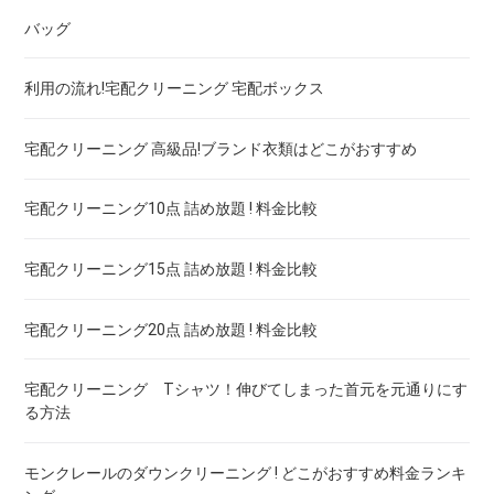
バッグ
ドレス！宅配クリーニング 高品質 料金 比較
宅配クリーニング 保管付き ダウン ! 安いランキング
宅配クリーニング 保管付き 毛布 ! 安いランキング
利用の流れ!宅配クリーニング 宅配ボックス
ウェディングドレス
宅配クリーニング 保管付き スノボーウェア ! 安いランキング
宅配クリーニング 高級品!ブランド衣類はどこがおすすめ
ブランドワイシャツ！宅配クリーニング 高品質 料金 比較
宅配クリーニング10点 詰め放題 ! 料金比較
ブランドダウン！宅配クリーニング 高品質 料金 比較
宅配クリーニング15点 詰め放題 ! 料金比較
宅配クリーニング20点 詰め放題 ! 料金比較
宅配クリーニング Tシャツ！伸びてしまった首元を元通りにす
る方法
モンクレールのダウンクリーニング ! どこがおすすめ料金ランキ