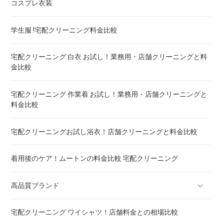
コスプレ衣装
トゥルースリーパー マットレスのクリーニング ! どこがいい
学生服 !宅配クリーニング料金比較
ウェイトブランケットの洗い方 ! 洗えないタイプの対処法も
宅配クリーニング 白衣 お試し！業務用・店舗クリーニングと料
金比較
宅配クリーニング 羽毛布団 ! 保管の料金も比較
宅配クリーニング 作業着 お試し！業務用・店舗クリーニングと
料金比較
重い布団の洗い方 ! 洗えないタイプの対処法も
宅配クリーニングお試し浴衣！店舗クリーニングと料金比較
着用後のケア！ムートンの料金比較 宅配クリーニング
高品質ブランド
宅配クリーニング ワイシャツ！店舗料金との相場比較
ブランドスーツ！宅配クリーニング 高品質 料金 比較