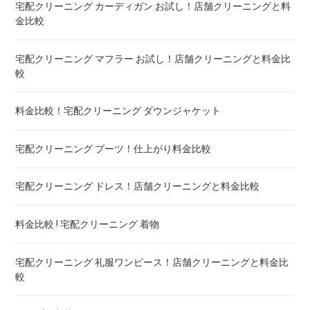
宅配クリーニング カーディガン お試し！店舗クリーニングと料
金比較
布団クリーニング+レンタル布団 ! 値段 比較
宅配クリーニング マフラー お試し！店舗クリーニングと料金比
布団のレンタル 安いのは ! 東京・大阪・福岡
較
エアウィーヴ マットレスのクリーニング ! どこがいい
料金比較！宅配クリーニング ダウンジャケット
布団の洗濯ネット コインランドリー ! ドラム式におすすめは
宅配クリーニング ブーツ！仕上がり料金比較
布団クリーニング 防ダニ加工 ! 効果と危険性
宅配クリーニング ドレス！店舗クリーニングと料金比較
ゴアテックス 羽毛布団 クリーニング ! 料金ランキング
料金比較 ! 宅配クリーニング 着物
こたつ布団のクリーニング代 ! 料金比較
宅配クリーニング 礼服ワンピース！店舗クリーニングと料金比
較
布団クリーニング 宅配 圧縮 料金・値段比較 ! 市販の圧縮袋と
の違いも