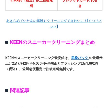
3.300円（税込）以上往復無
クレジットカード/代引
料
き
あきらめていたあの革靴もクリーニングできれいに！[くつリネ
ット]
KEENのスニーカークリーニングまとめ
KEENのスニーカークリーニング最安値は、
美靴パック
の最適仕
上げ2足7,942円⇒6,050円+色補正とブラッシング2足1,892円
（税込）、佐川急便指定で往復送料無料です。
関連記事