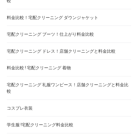
較
エアウィーヴ マットレスのクリーニング ! どこがいい
料金比較！宅配クリーニング ダウンジャケット
布団の洗濯ネット コインランドリー ! ドラム式におすすめは
宅配クリーニング ブーツ！仕上がり料金比較
布団クリーニング 防ダニ加工 ! 効果と危険性
宅配クリーニング ドレス！店舗クリーニングと料金比較
ゴアテックス 羽毛布団 クリーニング ! 料金ランキング
料金比較 ! 宅配クリーニング 着物
こたつ布団のクリーニング代 ! 料金比較
宅配クリーニング 礼服ワンピース！店舗クリーニングと料金比
較
布団クリーニング 宅配 圧縮 料金・値段比較 ! 市販の圧縮袋と
の違いも
コスプレ衣装
トゥルースリーパー マットレスのクリーニング ! どこがいい
学生服 !宅配クリーニング料金比較