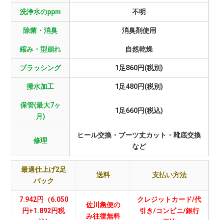
洗浄水のppm
不明
除菌・消臭
消臭剤使用
縮み・型崩れ
自然乾燥
ブラッシング
1足860円(税別)
撥水加工
1足480円(税別)
保管(最大7ヶ
1足660円(税込)
月)
ヒール交換・ブーツ丈カット・靴底交換
修理
など
最適仕上げ2足
送料
支払い方法
パック
7.942円（6.050
クレジットカード/代
佐川急便の
円+1.892円税
引き/コンビニ/銀行
み往復無料