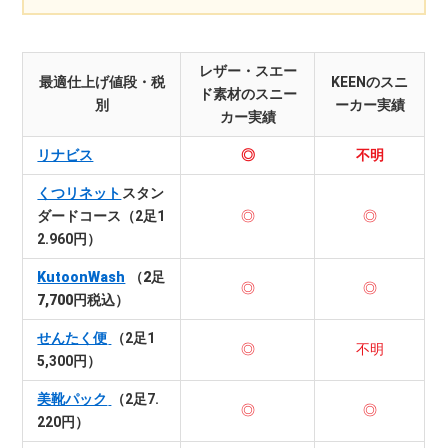
レザー・スエー
最適仕上げ値段・税
KEENのスニ
ド素材のスニー
別
ーカー実績
カー実績
リナビス
◎
不明
くつリネット
スタン
ダードコース（2足1
◎
◎
2.960円）
KutoonWash
（2足
◎
◎
7,700円税込）
せんたく便
（2足1
◎
不明
5,300円）
美靴パック
（2足7.
◎
◎
220円）