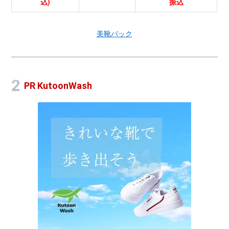
込)
振込
美靴パック
PR KutoonWash