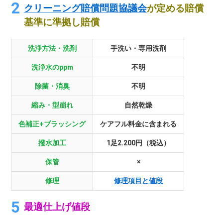
クリーニング賠償問題協議会
が定める賠償
基準に準拠し賠償
洗浄方法・洗剤
手洗い・専用洗剤
洗浄水のppm
不明
除菌・消臭
不明
縮み・型崩れ
自然乾燥
色補正+ブラッシング
ケアフル料金に含まれる
撥水加工
1足2.200円（税込）
保管
×
修理
修理項目と値段
最適仕上げ値段