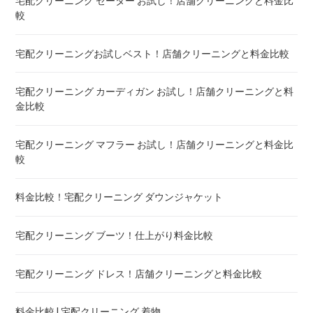
宅配クリーニング セーター お試し！店舗クリーニングと料金比
布団クリーニング ベビーふとん ! 料金 比較
較
布団クリーニング セミダブル ! 料金 比較
宅配クリーニングお試しベスト！店舗クリーニングと料金比較
布団クリーニング ダブル ! 料金 比較
宅配クリーニング カーディガン お試し！店舗クリーニングと料
金比較
布団クリーニング+レンタル布団 ! 値段 比較
宅配クリーニング マフラー お試し！店舗クリーニングと料金比
布団のレンタル 安いのは ! 東京・大阪・福岡
較
エアウィーヴ マットレスのクリーニング ! どこがいい
料金比較！宅配クリーニング ダウンジャケット
布団の洗濯ネット コインランドリー ! ドラム式におすすめは
宅配クリーニング ブーツ！仕上がり料金比較
布団クリーニング 防ダニ加工 ! 効果と危険性
宅配クリーニング ドレス！店舗クリーニングと料金比較
ゴアテックス 羽毛布団 クリーニング ! 料金ランキング
料金比較 ! 宅配クリーニング 着物