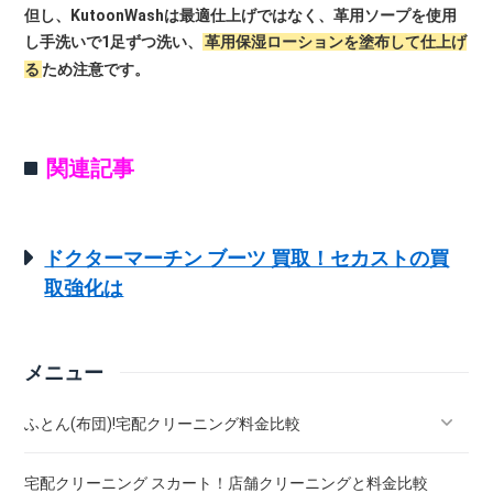
但し、KutoonWashは最適仕上げではなく、革用ソープを使用
し手洗いで1足ずつ洗い、
革用保湿ローションを塗布して仕上げ
る
ため注意です。
関連記事
ドクターマーチン ブーツ 買取！セカストの買
取強化は
メニュー
ふとん(布団)!宅配クリーニング料金比較
宅配クリーニング スカート！店舗クリーニングと料金比較
羽毛ふとん(布団)!宅配クリーニング料金比較