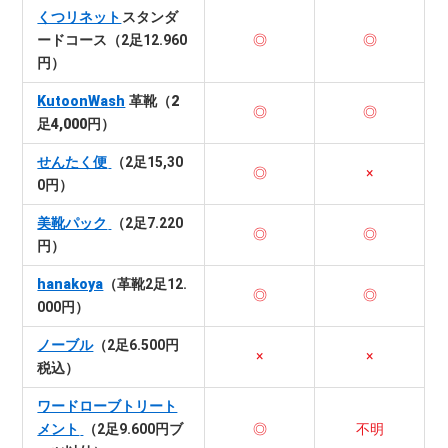
くつリネット
スタンダ
ードコース（2足12.960
◎
◎
円）
KutoonWash
革靴（2
◎
◎
足4,000円）
せんたく便
（2足15,30
◎
×
0円）
美靴パック
（2足7.220
◎
◎
円）
hanakoya
（革靴2足12.
◎
◎
000円）
ノーブル
（2足6.500円
×
×
税込）
ワードローブトリート
メント
（2足9.600円ブ
◎
不明