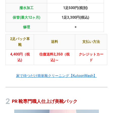
撥水加工
1足500円(税別)
保管(最大12ヶ月)
1足3,300円(税込)
修理
×
2足パック革
送料
支払い方法
靴
4,400円（税
往復送料2,350（税
クレジットカー
込)
込)～
ド
家で待つだけ簡単靴クリーニング【KutoonWash】
PR 靴専門職人仕上げ美靴パック