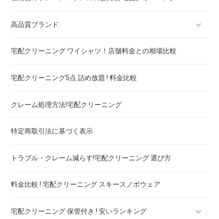
高品質ブランド
宅配クリーニング ワイシャツ！店舗料金との相場比較
ブランドスーツ！宅配クリーニング 高品質 料金 比較
宅配クリーニング5点 詰め放題 ! 料金比較
ブランドコート！宅配クリーニング 高品質 料金 比較
クレーム処理方法!宅配クリーニング
ブランドワンピース！宅配クリーニング 高品質 料金 比較
特定商取引法に基づく表示
スカート・パンツ
トラブル・クレーム減らす!宅配クリーニング 選び方
セーター・カーディガン
料金比較 ! 宅配クリーニング スキースノボウェア
スラックス
宅配クリーニング 保管付き ! 安いランキング
ブランドジャケット！宅配クリーニング 高品質 料金 比較