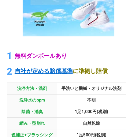
無料ダンボールあり
自社が定める賠償基準
に準拠し賠償
洗浄方法・洗剤
手洗いと機械・オリジナル洗剤
洗浄水のppm
不明
除菌・消臭
1足1,000円(税別)
縮み・型崩れ
自然乾燥
色補正+ブラッシング
1足500円(税別)