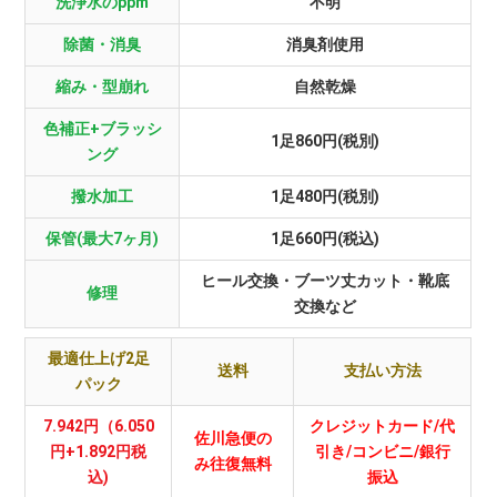
洗浄水のppm
不明
除菌・消臭
消臭剤使用
縮み・型崩れ
自然乾燥
色補正+ブラッシ
1足860円(税別)
ング
撥水加工
1足480円(税別)
保管(最大7ヶ月)
1足660円(税込)
ヒール交換・ブーツ丈カット・靴底
修理
交換など
最適仕上げ2足
送料
支払い方法
パック
7.942円（6.050
クレジットカード/代
佐川急便の
円+1.892円税
引き/コンビニ/銀行
み往復無料
込)
振込